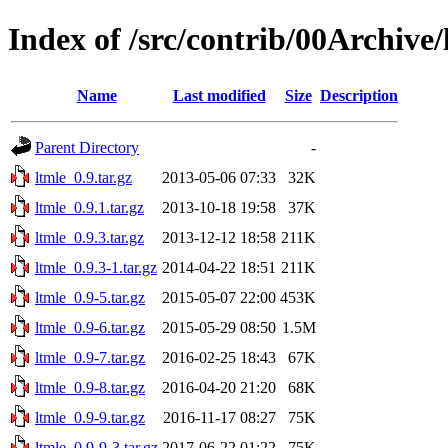
Index of /src/contrib/00Archive/
Name
Last modified
Size
Description
Parent Directory
-
ltmle_0.9.tar.gz
2013-05-06 07:33
32K
ltmle_0.9.1.tar.gz
2013-10-18 19:58
37K
ltmle_0.9.3.tar.gz
2013-12-12 18:58
211K
ltmle_0.9.3-1.tar.gz
2014-04-22 18:51
211K
ltmle_0.9-5.tar.gz
2015-05-07 22:00
453K
ltmle_0.9-6.tar.gz
2015-05-29 08:50
1.5M
ltmle_0.9-7.tar.gz
2016-02-25 18:43
67K
ltmle_0.9-8.tar.gz
2016-04-20 21:20
68K
ltmle_0.9-9.tar.gz
2016-11-17 08:27
75K
ltmle_0.9-9-3.tar.gz
2017-06-22 01:22
75K