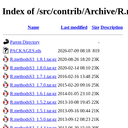
Index of /src/contrib/Archive/
Name
Last modified
Size
Description
Parent Directory
-
PACKAGES.rds
2026-07-09 08:18
819
R.methodsS3_1.8.1.tar.gz
2020-08-26 18:20
23K
R.methodsS3_1.8.0.tar.gz
2020-02-14 08:10
23K
R.methodsS3_1.7.1.tar.gz
2016-02-16 13:48
25K
R.methodsS3_1.7.0.tar.gz
2015-02-20 09:16
25K
R.methodsS3_1.6.1.tar.gz
2014-01-05 23:10
23K
R.methodsS3_1.5.2.tar.gz
2013-10-08 19:45
22K
R.methodsS3_1.5.1.tar.gz
2013-09-16 00:44
21K
R.methodsS3_1.5.0.tar.gz
2013-09-12 08:23
21K
R.methodsS3_1.4.4.tar.gz
2013-06-30 15:19
20K