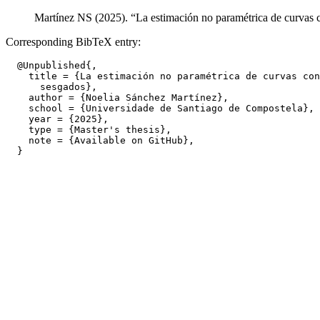
Martínez NS (2025). “La estimación no paramétrica de curvas 
Corresponding BibTeX entry:
  @Unpublished{,

    title = {La estimación no paramétrica de curvas con
      sesgados},

    author = {Noelia Sánchez Martínez},

    school = {Universidade de Santiago de Compostela},

    year = {2025},

    type = {Master's thesis},

    note = {Available on GitHub},
