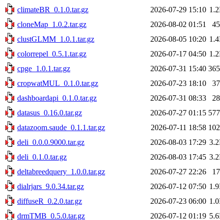
climateBR_0.1.0.tar.gz
2026-07-29 15:10
1.
cloneMap_1.0.2.tar.gz
2026-08-02 01:51
4
clustGLMM_1.0.1.tar.gz
2026-08-05 10:20
1.
colorrepel_0.5.1.tar.gz
2026-07-17 04:50
1.
cpge_1.0.1.tar.gz
2026-07-31 15:40
36
cropwatMUL_0.1.0.tar.gz
2026-07-23 18:10
3
dashboardapi_0.1.0.tar.gz
2026-07-31 08:33
2
datasus_0.16.0.tar.gz
2026-07-27 01:15
57
datazoom.saude_0.1.1.tar.gz
2026-07-11 18:58
10
deli_0.0.0.9000.tar.gz
2026-08-03 17:29
3.
deli_0.1.0.tar.gz
2026-08-03 17:45
3.
deltabreedquery_1.0.0.tar.gz
2026-07-27 22:26
1
dialrjars_9.0.34.tar.gz
2026-07-12 07:50
1.
diffuseR_0.2.0.tar.gz
2026-07-23 06:00
1.
drmTMB_0.5.0.tar.gz
2026-07-12 01:19
5.