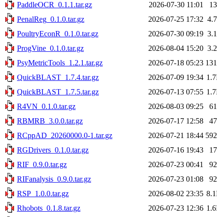
PaddleOCR_0.1.1.tar.gz
2026-07-30 11:01
1
PenalReg_0.1.0.tar.gz
2026-07-25 17:32
4.
PoultryEconR_0.1.0.tar.gz
2026-07-30 09:19
3.
ProgVine_0.1.0.tar.gz
2026-08-04 15:20
3.
PsyMetricTools_1.2.1.tar.gz
2026-07-18 05:23
13
QuickBLAST_1.7.4.tar.gz
2026-07-09 19:34
1.
QuickBLAST_1.7.5.tar.gz
2026-07-13 07:55
1.
R4VN_0.1.0.tar.gz
2026-08-03 09:25
6
RBMRB_3.0.0.tar.gz
2026-07-17 12:58
4
RCppAD_20260000.0-1.tar.gz
2026-07-21 18:44
59
RGDrivers_0.1.0.tar.gz
2026-07-16 19:43
1
RIF_0.9.0.tar.gz
2026-07-23 00:41
9
RIFanalysis_0.9.0.tar.gz
2026-07-23 01:08
9
RSP_1.0.0.tar.gz
2026-08-02 23:35
8.
Rhobots_0.1.8.tar.gz
2026-07-23 12:36
1.