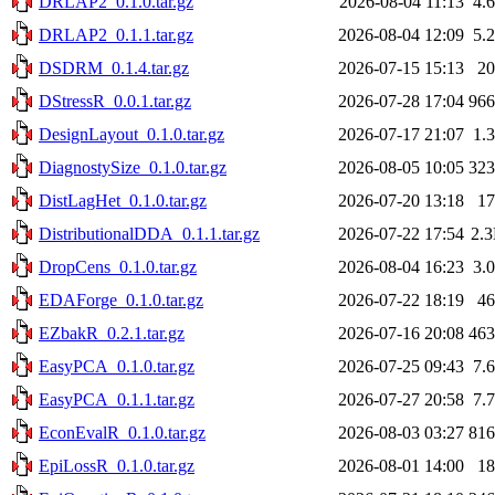
DRLAP2_0.1.0.tar.gz
2026-08-04 11:13
4.
DRLAP2_0.1.1.tar.gz
2026-08-04 12:09
5.
DSDRM_0.1.4.tar.gz
2026-07-15 15:13
2
DStressR_0.0.1.tar.gz
2026-07-28 17:04
96
DesignLayout_0.1.0.tar.gz
2026-07-17 21:07
1.
DiagnostySize_0.1.0.tar.gz
2026-08-05 10:05
32
DistLagHet_0.1.0.tar.gz
2026-07-20 13:18
1
DistributionalDDA_0.1.1.tar.gz
2026-07-22 17:54
2.
DropCens_0.1.0.tar.gz
2026-08-04 16:23
3.
EDAForge_0.1.0.tar.gz
2026-07-22 18:19
4
EZbakR_0.2.1.tar.gz
2026-07-16 20:08
46
EasyPCA_0.1.0.tar.gz
2026-07-25 09:43
7.
EasyPCA_0.1.1.tar.gz
2026-07-27 20:58
7.
EconEvalR_0.1.0.tar.gz
2026-08-03 03:27
81
EpiLossR_0.1.0.tar.gz
2026-08-01 14:00
1