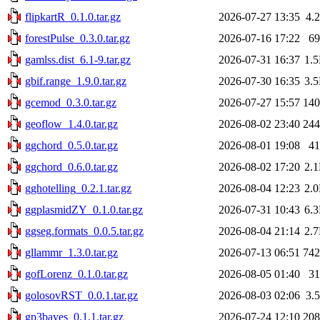
flipkartR_0.1.0.tar.gz
2026-07-27 13:35
4.
forestPulse_0.3.0.tar.gz
2026-07-16 17:22
6
gamlss.dist_6.1-9.tar.gz
2026-07-31 16:37
1.
gbif.range_1.9.0.tar.gz
2026-07-30 16:35
3.
gcemod_0.3.0.tar.gz
2026-07-27 15:57
14
geoflow_1.4.0.tar.gz
2026-08-02 23:40
24
ggchord_0.5.0.tar.gz
2026-08-01 19:08
4
ggchord_0.6.0.tar.gz
2026-08-02 17:20
2.
gghotelling_0.2.1.tar.gz
2026-08-04 12:23
2.
ggplasmidZY_0.1.0.tar.gz
2026-07-31 10:43
6.
ggseg.formats_0.0.5.tar.gz
2026-08-04 21:14
2.
gllammr_1.3.0.tar.gz
2026-07-13 06:51
74
gofLorenz_0.1.0.tar.gz
2026-08-05 01:40
3
golosovRST_0.0.1.tar.gz
2026-08-03 02:06
3.
gp3bayes_0.1.1.tar.gz
2026-07-24 12:10
20