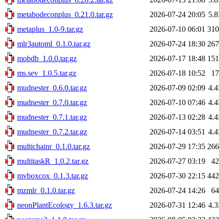
metabodeconplus_0.21.0.tar.gz
2026-07-24 20:05
5.
metaplus_1.0-9.tar.gz
2026-07-10 06:01
31
mlr3automl_0.1.0.tar.gz
2026-07-24 18:30
26
mobdb_1.0.0.tar.gz
2026-07-17 18:48
15
ms.sev_1.0.5.tar.gz
2026-07-18 10:52
1
mudnester_0.6.0.tar.gz
2026-07-09 02:09
4.
mudnester_0.7.0.tar.gz
2026-07-10 07:46
4.
mudnester_0.7.1.tar.gz
2026-07-13 02:28
4.
mudnester_0.7.2.tar.gz
2026-07-14 03:51
4.
multichainr_0.1.0.tar.gz
2026-07-29 17:35
26
multitaskR_1.0.2.tar.gz
2026-07-27 03:19
4
mvboxcox_0.1.3.tar.gz
2026-07-30 22:15
44
mzmlr_0.1.0.tar.gz
2026-07-24 14:26
6
neonPlantEcology_1.6.3.tar.gz
2026-07-31 12:46
4.