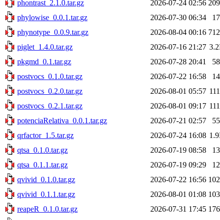
phontrast_2.1.0.tar.gz
2026-07-24 02:56
20
phylowise_0.0.1.tar.gz
2026-07-30 06:34
1
phynotype_0.0.9.tar.gz
2026-08-04 00:16
71
piglet_1.4.0.tar.gz
2026-07-16 21:27
3.
pkgmd_0.1.tar.gz
2026-07-28 20:41
5
postvocs_0.1.0.tar.gz
2026-07-22 16:58
1
postvocs_0.2.0.tar.gz
2026-08-01 05:57
11
postvocs_0.2.1.tar.gz
2026-08-01 09:17
11
potenciaRelativa_0.0.1.tar.gz
2026-07-21 02:57
5
qrfactor_1.5.tar.gz
2026-07-24 16:08
1.
qtsa_0.1.0.tar.gz
2026-07-19 08:58
1
qtsa_0.1.1.tar.gz
2026-07-19 09:29
1
qvivid_0.1.0.tar.gz
2026-07-22 16:56
10
qvivid_0.1.1.tar.gz
2026-08-01 01:08
10
reapeR_0.1.0.tar.gz
2026-07-31 17:45
17