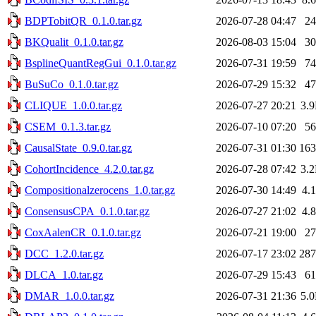
BDPTobitQR_0.1.0.tar.gz
2026-07-28 04:47
2
BKQualit_0.1.0.tar.gz
2026-08-03 15:04
3
BsplineQuantRegGui_0.1.0.tar.gz
2026-07-31 19:59
7
BuSuCo_0.1.0.tar.gz
2026-07-29 15:32
4
CLIQUE_1.0.0.tar.gz
2026-07-27 20:21
3.
CSEM_0.1.3.tar.gz
2026-07-10 07:20
5
CausalState_0.9.0.tar.gz
2026-07-31 01:30
16
CohortIncidence_4.2.0.tar.gz
2026-07-28 07:42
3.
Compositionalzerocens_1.0.tar.gz
2026-07-30 14:49
4.
ConsensusCPA_0.1.0.tar.gz
2026-07-27 21:02
4.
CoxAalenCR_0.1.0.tar.gz
2026-07-21 19:00
2
DCC_1.2.0.tar.gz
2026-07-17 23:02
28
DLCA_1.0.tar.gz
2026-07-29 15:43
6
DMAR_1.0.0.tar.gz
2026-07-31 21:36
5.