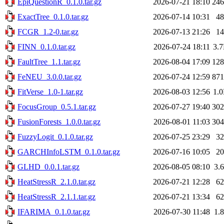
EpiQuestionR_0.1.0.tar.gz
2026-07-21 18:10
24
ExactTree_0.1.0.tar.gz
2026-07-14 10:31
4
FCGR_1.2-0.tar.gz
2026-07-13 21:26
1
FINN_0.1.0.tar.gz
2026-07-24 18:11
3.
FaultTree_1.1.tar.gz
2026-08-04 17:09
12
FeNEU_3.0.0.tar.gz
2026-07-24 12:59
87
FitVerse_1.0-1.tar.gz
2026-08-03 12:56
1.
FocusGroup_0.5.1.tar.gz
2026-07-27 19:40
30
FusionForests_1.0.0.tar.gz
2026-08-01 11:03
30
FuzzyLogit_0.1.0.tar.gz
2026-07-25 23:29
3
GARCHInfoLSTM_0.1.0.tar.gz
2026-07-16 10:05
2
GLHD_0.0.1.tar.gz
2026-08-05 08:10
3.
HeatStressR_2.1.0.tar.gz
2026-07-21 12:28
6
HeatStressR_2.1.1.tar.gz
2026-07-21 13:34
6
IFARIMA_0.1.0.tar.gz
2026-07-30 11:48
1.