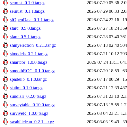
seurust_0.1.0.tar.gz
2026-07-29 05:36
2.
seurust_0.1.1.tar.gz
2026-07-29 06:33
2.
sfOpenData_0.1.1.tar.gz
2026-07-24 22:16
1
sfarc_0.5.0.tar.gz
2026-07-27 18:24
35
sfarc_0.5.1.tar.gz
2026-07-28 03:40
36
shinyelectron_0.2.1.tar.gz
2026-07-18 02:40
50
simodels_0.2.1.tar.gz
2026-07-21 10:12
79
smartcor_1.0.0.tar.gz
2026-07-24 13:11
64
smoothROC_0.1.0.tar.gz
2026-07-20 18:59
6
spadelib_0.1.0.tar.gz
2026-07-17 00:29
1
statim_0.1.0.tar.gz
2026-07-21 12:39
48
sundialr_0.2.0.tar.gz
2026-07-31 23:10
2.
surveytable_0.10.0.tar.gz
2026-07-13 15:55
1.
surviveR_1.0.0.tar.gz
2026-08-04 23:21
1.
swahiliclean_0.2.1.tar.gz
2026-08-03 19:49
3