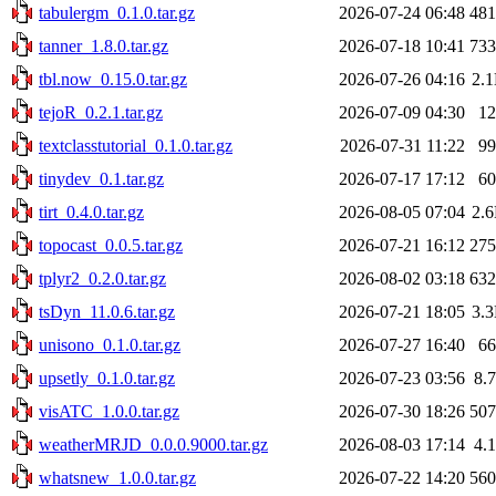
tabulergm_0.1.0.tar.gz
2026-07-24 06:48
48
tanner_1.8.0.tar.gz
2026-07-18 10:41
73
tbl.now_0.15.0.tar.gz
2026-07-26 04:16
2.
tejoR_0.2.1.tar.gz
2026-07-09 04:30
1
textclasstutorial_0.1.0.tar.gz
2026-07-31 11:22
9
tinydev_0.1.tar.gz
2026-07-17 17:12
6
tirt_0.4.0.tar.gz
2026-08-05 07:04
2.
topocast_0.0.5.tar.gz
2026-07-21 16:12
27
tplyr2_0.2.0.tar.gz
2026-08-02 03:18
63
tsDyn_11.0.6.tar.gz
2026-07-21 18:05
3.
unisono_0.1.0.tar.gz
2026-07-27 16:40
6
upsetly_0.1.0.tar.gz
2026-07-23 03:56
8.
visATC_1.0.0.tar.gz
2026-07-30 18:26
50
weatherMRJD_0.0.0.9000.tar.gz
2026-08-03 17:14
4.
whatsnew_1.0.0.tar.gz
2026-07-22 14:20
56