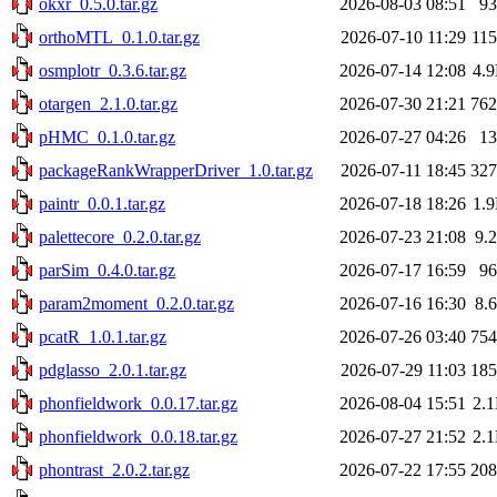
okxr_0.5.0.tar.gz
2026-08-03 08:51
9
orthoMTL_0.1.0.tar.gz
2026-07-10 11:29
11
osmplotr_0.3.6.tar.gz
2026-07-14 12:08
4.
otargen_2.1.0.tar.gz
2026-07-30 21:21
76
pHMC_0.1.0.tar.gz
2026-07-27 04:26
1
packageRankWrapperDriver_1.0.tar.gz
2026-07-11 18:45
32
paintr_0.0.1.tar.gz
2026-07-18 18:26
1.
palettecore_0.2.0.tar.gz
2026-07-23 21:08
9.
parSim_0.4.0.tar.gz
2026-07-17 16:59
9
param2moment_0.2.0.tar.gz
2026-07-16 16:30
8.
pcatR_1.0.1.tar.gz
2026-07-26 03:40
75
pdglasso_2.0.1.tar.gz
2026-07-29 11:03
18
phonfieldwork_0.0.17.tar.gz
2026-08-04 15:51
2.
phonfieldwork_0.0.18.tar.gz
2026-07-27 21:52
2.
phontrast_2.0.2.tar.gz
2026-07-22 17:55
20