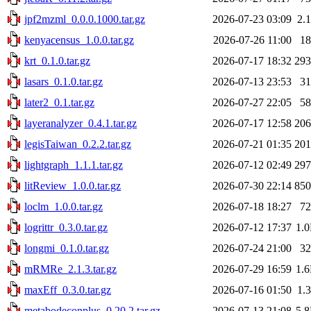
jpf2mzml_0.0.0.1000.tar.gz
2026-07-23 03:09
2.
kenyacensus_1.0.0.tar.gz
2026-07-26 11:00
1
krt_0.1.0.tar.gz
2026-07-17 18:32
29
lasars_0.1.0.tar.gz
2026-07-13 23:53
3
later2_0.1.tar.gz
2026-07-27 22:05
5
layeranalyzer_0.4.1.tar.gz
2026-07-17 12:58
20
legisTaiwan_0.2.2.tar.gz
2026-07-21 01:35
20
lightgraph_1.1.1.tar.gz
2026-07-12 02:49
29
litReview_1.0.0.tar.gz
2026-07-30 22:14
85
loclm_1.0.0.tar.gz
2026-07-18 18:27
7
logrittr_0.3.0.tar.gz
2026-07-12 17:37
1.
longmi_0.1.0.tar.gz
2026-07-24 21:00
3
mRMRe_2.1.3.tar.gz
2026-07-29 16:59
1.
maxEff_0.3.0.tar.gz
2026-07-16 01:50
1.
metabodeconplus_0.20.2.tar.gz
2026-07-13 21:08
5.