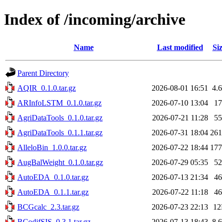
Index of /incoming/archive
Name
Last modified
Si
Parent Directory
AQIR_0.1.0.tar.gz
2026-08-01 16:51
4.
ARInfoLSTM_0.1.0.tar.gz
2026-07-10 13:04
1
AgriDataTools_0.1.0.tar.gz
2026-07-21 11:28
5
AgriDataTools_0.1.1.tar.gz
2026-07-31 18:04
26
AlleloBin_1.0.0.tar.gz
2026-07-22 18:44
17
AugBalWeight_0.1.0.tar.gz
2026-07-29 05:35
5
AutoEDA_0.1.0.tar.gz
2026-07-13 21:34
4
AutoEDA_0.1.1.tar.gz
2026-07-22 11:18
4
BCGcalc_2.3.tar.gz
2026-07-23 22:13
1
BCodifSIS_0.3.1.tar.gz
2026-07-13 18:43
8.