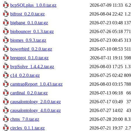
bcpSQLplus_1.0.0.tar.gz
2026-07-09 11:33
6.
bifrost_0.2.0.tar.gz
2026-08-04 22:42
1.
bigbang_0.1.0.tar.gz
2026-07-23 03:48
13
biobouncer_0.1.3.tar.gz
2026-07-26 05:18
77
biomes_0.9.3.tar.gz
2026-07-23 00:45
31
bowerbird_0.2.0.tar.gz
2026-07-10 08:53
51
bregproj_0.1.0.tar.gz
2026-07-11 19:11
59
bvpSolve_1.4.4.2.tar.gz
2026-08-03 17:25
1.
c14_0.2.0.tar.gz
2026-07-25 02:42
80
camtrapReport_1.0.43.tar.gz
2026-08-03 03:15
78
cardinal_0.2.0.tar.gz
2026-07-13 06:18
6
causalontology_2.0.0.tar.gz
2026-07-17 03:49
3
causalontology_4.0.0.tar.gz
2026-07-27 14:02
4
chms_7.0.tar.gz
2026-07-28 20:00
8.
circles_0.1.1.tar.gz
2026-07-21 19:37
2.