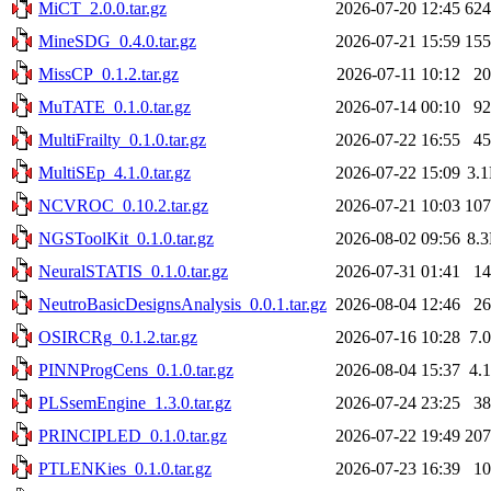
MiCT_2.0.0.tar.gz
2026-07-20 12:45
62
MineSDG_0.4.0.tar.gz
2026-07-21 15:59
15
MissCP_0.1.2.tar.gz
2026-07-11 10:12
2
MuTATE_0.1.0.tar.gz
2026-07-14 00:10
9
MultiFrailty_0.1.0.tar.gz
2026-07-22 16:55
4
MultiSEp_4.1.0.tar.gz
2026-07-22 15:09
3.
NCVROC_0.10.2.tar.gz
2026-07-21 10:03
10
NGSToolKit_0.1.0.tar.gz
2026-08-02 09:56
8.
NeuralSTATIS_0.1.0.tar.gz
2026-07-31 01:41
1
NeutroBasicDesignsAnalysis_0.0.1.tar.gz
2026-08-04 12:46
2
OSIRCRg_0.1.2.tar.gz
2026-07-16 10:28
7.
PINNProgCens_0.1.0.tar.gz
2026-08-04 15:37
4.
PLSsemEngine_1.3.0.tar.gz
2026-07-24 23:25
3
PRINCIPLED_0.1.0.tar.gz
2026-07-22 19:49
20
PTLENKies_0.1.0.tar.gz
2026-07-23 16:39
1