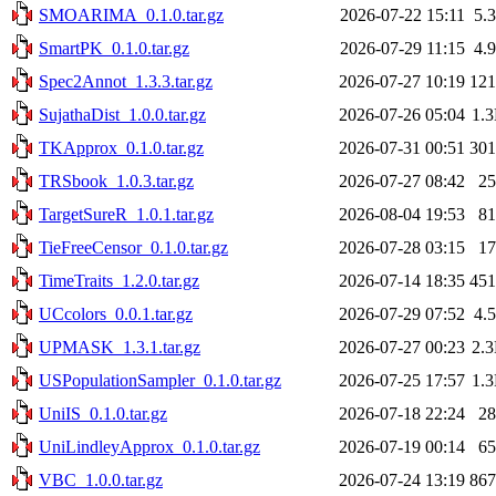
SMOARIMA_0.1.0.tar.gz
2026-07-22 15:11
5.
SmartPK_0.1.0.tar.gz
2026-07-29 11:15
4.
Spec2Annot_1.3.3.tar.gz
2026-07-27 10:19
12
SujathaDist_1.0.0.tar.gz
2026-07-26 05:04
1.
TKApprox_0.1.0.tar.gz
2026-07-31 00:51
30
TRSbook_1.0.3.tar.gz
2026-07-27 08:42
2
TargetSureR_1.0.1.tar.gz
2026-08-04 19:53
8
TieFreeCensor_0.1.0.tar.gz
2026-07-28 03:15
1
TimeTraits_1.2.0.tar.gz
2026-07-14 18:35
45
UCcolors_0.0.1.tar.gz
2026-07-29 07:52
4.
UPMASK_1.3.1.tar.gz
2026-07-27 00:23
2.
USPopulationSampler_0.1.0.tar.gz
2026-07-25 17:57
1.
UniIS_0.1.0.tar.gz
2026-07-18 22:24
2
UniLindleyApprox_0.1.0.tar.gz
2026-07-19 00:14
6
VBC_1.0.0.tar.gz
2026-07-24 13:19
86