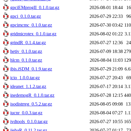
gpciEMprogII_0.1.0.tar.gz
2026-08-01 18:44
1
gpci_0.1.0.tar.gz
2026-07-29 22:33
9
gpcimcmc_0.1.0.tar.gz
2026-07-30 03:42
11
gridmicrotex_0.1.0.tar.gz
2026-08-02 01:22
3.
grindR_0.1.4.tar.gz
2026-07-27 12:36
2
hetiv_0.1.0.tar.gz
2026-07-09 18:38
27
hlcm_0.1.0.tar.gz
2026-08-04 11:03
12
ibis.iSDM_0.1.9.tar.gz
2026-07-29 21:09
6.
icio_1.0.0.tar.gz
2026-07-27 20:43
6
ideanet_1.1.2.tar.gz
2026-07-17 20:14
3.
inedemogR_0.1.0.tar.gz
2026-07-28 12:15
44
isodistrreg_0.5.2.tar.gz
2026-08-05 09:08
1
iucnr_0.0.3.tar.gz
2026-08-04 07:27
1.
ivdtools_0.1.0.tar.gz
2026-07-27 10:55
16
jiebaR_0.11.2.tar.gz
2026-07-27 01:17
7