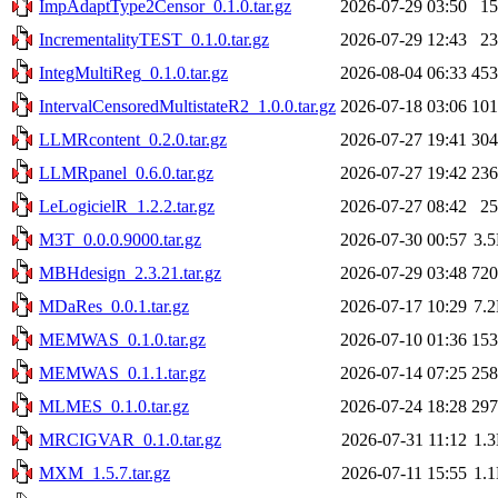
ImpAdaptType2Censor_0.1.0.tar.gz
2026-07-29 03:50
1
IncrementalityTEST_0.1.0.tar.gz
2026-07-29 12:43
2
IntegMultiReg_0.1.0.tar.gz
2026-08-04 06:33
45
IntervalCensoredMultistateR2_1.0.0.tar.gz
2026-07-18 03:06
10
LLMRcontent_0.2.0.tar.gz
2026-07-27 19:41
30
LLMRpanel_0.6.0.tar.gz
2026-07-27 19:42
23
LeLogicielR_1.2.2.tar.gz
2026-07-27 08:42
2
M3T_0.0.0.9000.tar.gz
2026-07-30 00:57
3.
MBHdesign_2.3.21.tar.gz
2026-07-29 03:48
72
MDaRes_0.0.1.tar.gz
2026-07-17 10:29
7.
MEMWAS_0.1.0.tar.gz
2026-07-10 01:36
15
MEMWAS_0.1.1.tar.gz
2026-07-14 07:25
25
MLMES_0.1.0.tar.gz
2026-07-24 18:28
29
MRCIGVAR_0.1.0.tar.gz
2026-07-31 11:12
1.
MXM_1.5.7.tar.gz
2026-07-11 15:55
1.