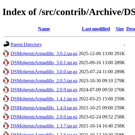
Index of /src/contrib/Archive/
Name
Last modified
Size
Desc
Parent Directory
-
DSMolgenisArmadillo_3.0.2.tar.gz
2025-12-06 13:00
291K
DSMolgenisArmadillo_3.0.1.tar.gz
2025-09-16 13:00
289K
DSMolgenisArmadillo_3.0.0.tar.gz
2025-07-24 11:00
289K
DSMolgenisArmadillo_2.0.5.tar.gz
2023-10-30 09:10
279K
DSMolgenisArmadillo_2.0.9.tar.gz
2024-07-09 09:50
276K
DSMolgenisArmadillo_1.4.1.tar.gz
2022-03-25 15:00
259K
DSMolgenisArmadillo_1.4.0.tar.gz
2021-10-25 09:00
259K
DSMolgenisArmadillo_2.0.0.tar.gz
2023-02-24 09:52
258K
DSMolgenisArmadillo_1.3.7.tar.gz
2021-10-14 16:40
258K
DSMolgenisArmadillo_1.3.6.tar.gz
2021-10-12 10:30
258K