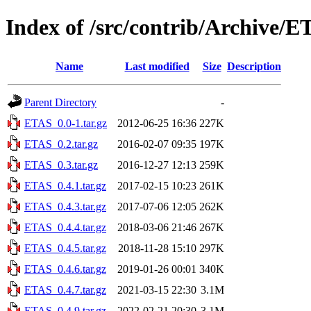
Index of /src/contrib/Archive/
Name
Last modified
Size
Description
Parent Directory
-
ETAS_0.0-1.tar.gz
2012-06-25 16:36
227K
ETAS_0.2.tar.gz
2016-02-07 09:35
197K
ETAS_0.3.tar.gz
2016-12-27 12:13
259K
ETAS_0.4.1.tar.gz
2017-02-15 10:23
261K
ETAS_0.4.3.tar.gz
2017-07-06 12:05
262K
ETAS_0.4.4.tar.gz
2018-03-06 21:46
267K
ETAS_0.4.5.tar.gz
2018-11-28 15:10
297K
ETAS_0.4.6.tar.gz
2019-01-26 00:01
340K
ETAS_0.4.7.tar.gz
2021-03-15 22:30
3.1M
ETAS_0.4.9.tar.gz
2022-02-21 20:30
3.1M