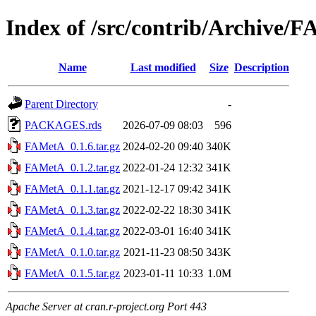
Index of /src/contrib/Archive/
Name
Last modified
Size
Description
Parent Directory
-
PACKAGES.rds
2026-07-09 08:03
596
FAMetA_0.1.6.tar.gz
2024-02-20 09:40
340K
FAMetA_0.1.2.tar.gz
2022-01-24 12:32
341K
FAMetA_0.1.1.tar.gz
2021-12-17 09:42
341K
FAMetA_0.1.3.tar.gz
2022-02-22 18:30
341K
FAMetA_0.1.4.tar.gz
2022-03-01 16:40
341K
FAMetA_0.1.0.tar.gz
2021-11-23 08:50
343K
FAMetA_0.1.5.tar.gz
2023-01-11 10:33
1.0M
Apache Server at cran.r-project.org Port 443