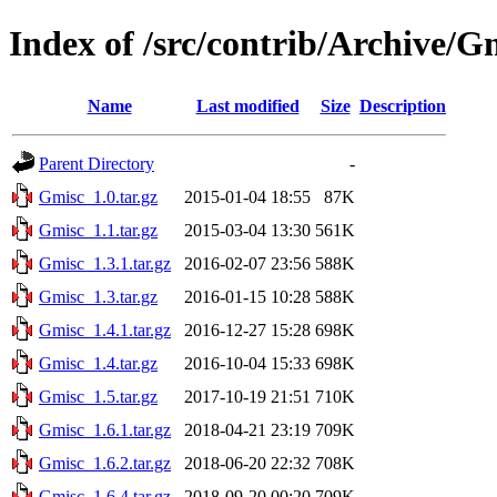
Index of /src/contrib/Archive/G
Name
Last modified
Size
Description
Parent Directory
-
Gmisc_1.0.tar.gz
2015-01-04 18:55
87K
Gmisc_1.1.tar.gz
2015-03-04 13:30
561K
Gmisc_1.3.1.tar.gz
2016-02-07 23:56
588K
Gmisc_1.3.tar.gz
2016-01-15 10:28
588K
Gmisc_1.4.1.tar.gz
2016-12-27 15:28
698K
Gmisc_1.4.tar.gz
2016-10-04 15:33
698K
Gmisc_1.5.tar.gz
2017-10-19 21:51
710K
Gmisc_1.6.1.tar.gz
2018-04-21 23:19
709K
Gmisc_1.6.2.tar.gz
2018-06-20 22:32
708K
Gmisc_1.6.4.tar.gz
2018-09-20 00:20
709K