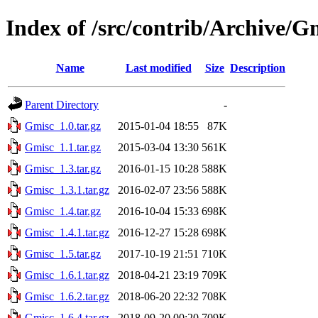
Index of /src/contrib/Archive/G
Name
Last modified
Size
Description
Parent Directory
-
Gmisc_1.0.tar.gz
2015-01-04 18:55
87K
Gmisc_1.1.tar.gz
2015-03-04 13:30
561K
Gmisc_1.3.tar.gz
2016-01-15 10:28
588K
Gmisc_1.3.1.tar.gz
2016-02-07 23:56
588K
Gmisc_1.4.tar.gz
2016-10-04 15:33
698K
Gmisc_1.4.1.tar.gz
2016-12-27 15:28
698K
Gmisc_1.5.tar.gz
2017-10-19 21:51
710K
Gmisc_1.6.1.tar.gz
2018-04-21 23:19
709K
Gmisc_1.6.2.tar.gz
2018-06-20 22:32
708K
Gmisc_1.6.4.tar.gz
2018-09-20 00:20
709K