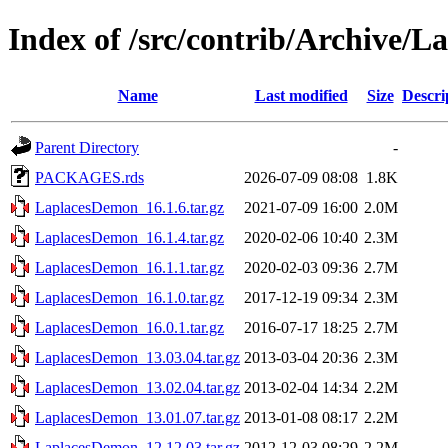
Index of /src/contrib/Archive/
Name
Last modified
Size
Descri
Parent Directory
-
PACKAGES.rds
2026-07-09 08:08
1.8K
LaplacesDemon_16.1.6.tar.gz
2021-07-09 16:00
2.0M
LaplacesDemon_16.1.4.tar.gz
2020-02-06 10:40
2.3M
LaplacesDemon_16.1.1.tar.gz
2020-02-03 09:36
2.7M
LaplacesDemon_16.1.0.tar.gz
2017-12-19 09:34
2.3M
LaplacesDemon_16.0.1.tar.gz
2016-07-17 18:25
2.7M
LaplacesDemon_13.03.04.tar.gz
2013-03-04 20:36
2.3M
LaplacesDemon_13.02.04.tar.gz
2013-02-04 14:34
2.2M
LaplacesDemon_13.01.07.tar.gz
2013-01-08 08:17
2.2M
LaplacesDemon_12.12.03.tar.gz
2012-12-03 08:29
2.2M