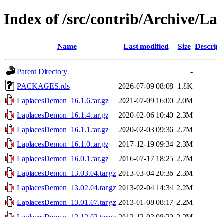
Index of /src/contrib/Archive/
Name
Last modified
Size
Descri
Parent Directory
-
PACKAGES.rds
2026-07-09 08:08
1.8K
LaplacesDemon_16.1.6.tar.gz
2021-07-09 16:00
2.0M
LaplacesDemon_16.1.4.tar.gz
2020-02-06 10:40
2.3M
LaplacesDemon_16.1.1.tar.gz
2020-02-03 09:36
2.7M
LaplacesDemon_16.1.0.tar.gz
2017-12-19 09:34
2.3M
LaplacesDemon_16.0.1.tar.gz
2016-07-17 18:25
2.7M
LaplacesDemon_13.03.04.tar.gz
2013-03-04 20:36
2.3M
LaplacesDemon_13.02.04.tar.gz
2013-02-04 14:34
2.2M
LaplacesDemon_13.01.07.tar.gz
2013-01-08 08:17
2.2M
LaplacesDemon_12.12.03.tar.gz
2012-12-03 08:29
2.2M