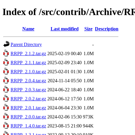
Index of /src/contrib/Archive/
Name
Last modified
Size
Description
Parent Directory
-
RRPP_2.1.2.tar.gz
2025-02-19 00:40
1.0M
RRPP_2.1.1.tar.gz
2025-02-09 23:40
1.0M
RRPP_2.1.0.tar.gz
2025-02-01 01:30
1.0M
RRPP_2.0.4.tar.gz
2024-11-14 05:50
1.0M
RRPP_2.0.3.tar.gz
2024-06-22 18:40
1.0M
RRPP_2.0.2.tar.gz
2024-06-12 17:50
1.0M
RRPP_2.0.1.tar.gz
2024-06-04 23:30
1.0M
RRPP_2.0.0.tar.gz
2024-02-06 15:30
973K
RRPP_1.4.0.tar.gz
2023-08-15 21:00
944K
RRPP_1.3.1.tar.gz
2022-09-12 20:10
910K