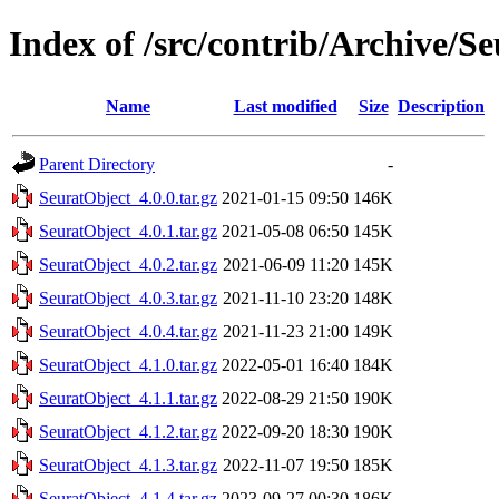
Index of /src/contrib/Archive/S
Name
Last modified
Size
Description
Parent Directory
-
SeuratObject_4.0.0.tar.gz
2021-01-15 09:50
146K
SeuratObject_4.0.1.tar.gz
2021-05-08 06:50
145K
SeuratObject_4.0.2.tar.gz
2021-06-09 11:20
145K
SeuratObject_4.0.3.tar.gz
2021-11-10 23:20
148K
SeuratObject_4.0.4.tar.gz
2021-11-23 21:00
149K
SeuratObject_4.1.0.tar.gz
2022-05-01 16:40
184K
SeuratObject_4.1.1.tar.gz
2022-08-29 21:50
190K
SeuratObject_4.1.2.tar.gz
2022-09-20 18:30
190K
SeuratObject_4.1.3.tar.gz
2022-11-07 19:50
185K
SeuratObject_4.1.4.tar.gz
2023-09-27 00:30
186K