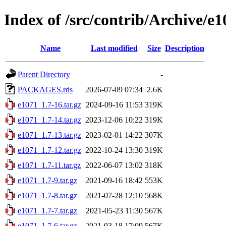
Index of /src/contrib/Archive/e1
Name
Last modified
Size
Description
Parent Directory
-
PACKAGES.rds
2026-07-09 07:34
2.6K
e1071_1.7-16.tar.gz
2024-09-16 11:53
319K
e1071_1.7-14.tar.gz
2023-12-06 10:22
319K
e1071_1.7-13.tar.gz
2023-02-01 14:22
307K
e1071_1.7-12.tar.gz
2022-10-24 13:30
319K
e1071_1.7-11.tar.gz
2022-06-07 13:02
318K
e1071_1.7-9.tar.gz
2021-09-16 18:42
553K
e1071_1.7-8.tar.gz
2021-07-28 12:10
568K
e1071_1.7-7.tar.gz
2021-05-23 11:30
567K
e1071_1.7-6.tar.gz
2021-03-18 17:09
567K