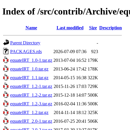
Index of /src/contrib/Archive/e
Name
Last modified
Size
Description
Parent Directory
-
PACKAGES.rds
2026-07-09 07:36
923
equateIRT_1.0-1.tar.gz
2013-07-04 16:52
179K
equateIRT_1.0.tar.gz
2013-06-24 17:42
178K
equateIRT_1.1.tar.gz
2014-05-15 16:38
322K
equateIRT_1.2-1.tar.gz
2015-11-26 17:03
729K
equateIRT_1.2-2.tar.gz
2015-12-18 14:07
500K
equateIRT_1.2-3.tar.gz
2016-02-04 11:36
500K
equateIRT_1.2.tar.gz
2014-11-14 18:12
325K
equateIRT_2.0-1.tar.gz
2016-07-25 20:41
506K
equateIRT_2.0-2.tar.gz
2017-03-30 13:37
917K