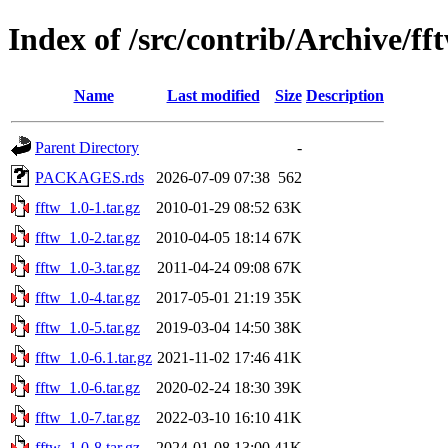
Index of /src/contrib/Archive/ff
Name
Last modified
Size
Description
Parent Directory
-
PACKAGES.rds
2026-07-09 07:38
562
fftw_1.0-1.tar.gz
2010-01-29 08:52
63K
fftw_1.0-2.tar.gz
2010-04-05 18:14
67K
fftw_1.0-3.tar.gz
2011-04-24 09:08
67K
fftw_1.0-4.tar.gz
2017-05-01 21:19
35K
fftw_1.0-5.tar.gz
2019-03-04 14:50
38K
fftw_1.0-6.1.tar.gz
2021-11-02 17:46
41K
fftw_1.0-6.tar.gz
2020-02-24 18:30
39K
fftw_1.0-7.tar.gz
2022-03-10 16:10
41K
fftw_1.0-8.tar.gz
2024-01-08 13:00
41K