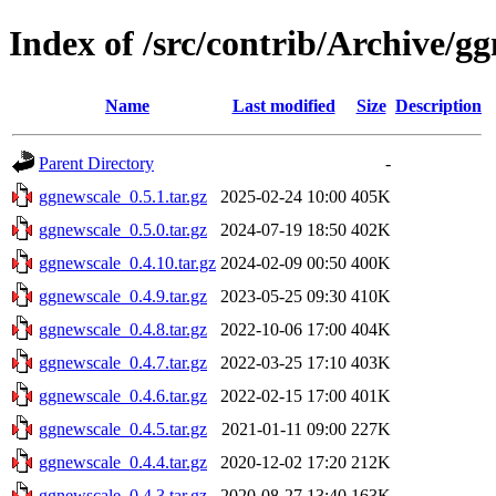
Index of /src/contrib/Archive/g
Name
Last modified
Size
Description
Parent Directory
-
ggnewscale_0.5.1.tar.gz
2025-02-24 10:00
405K
ggnewscale_0.5.0.tar.gz
2024-07-19 18:50
402K
ggnewscale_0.4.10.tar.gz
2024-02-09 00:50
400K
ggnewscale_0.4.9.tar.gz
2023-05-25 09:30
410K
ggnewscale_0.4.8.tar.gz
2022-10-06 17:00
404K
ggnewscale_0.4.7.tar.gz
2022-03-25 17:10
403K
ggnewscale_0.4.6.tar.gz
2022-02-15 17:00
401K
ggnewscale_0.4.5.tar.gz
2021-01-11 09:00
227K
ggnewscale_0.4.4.tar.gz
2020-12-02 17:20
212K
ggnewscale_0.4.3.tar.gz
2020-08-27 13:40
163K