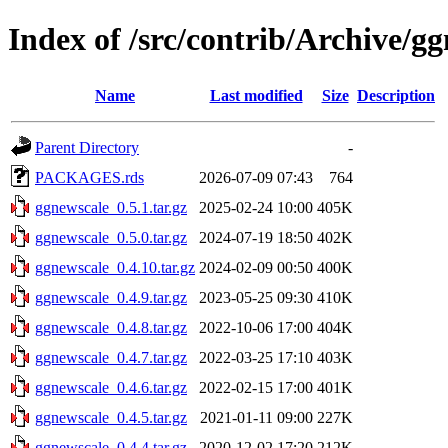
Index of /src/contrib/Archive/g
Name
Last modified
Size
Description
Parent Directory
-
PACKAGES.rds
2026-07-09 07:43
764
ggnewscale_0.5.1.tar.gz
2025-02-24 10:00
405K
ggnewscale_0.5.0.tar.gz
2024-07-19 18:50
402K
ggnewscale_0.4.10.tar.gz
2024-02-09 00:50
400K
ggnewscale_0.4.9.tar.gz
2023-05-25 09:30
410K
ggnewscale_0.4.8.tar.gz
2022-10-06 17:00
404K
ggnewscale_0.4.7.tar.gz
2022-03-25 17:10
403K
ggnewscale_0.4.6.tar.gz
2022-02-15 17:00
401K
ggnewscale_0.4.5.tar.gz
2021-01-11 09:00
227K
ggnewscale_0.4.4.tar.gz
2020-12-02 17:20
212K