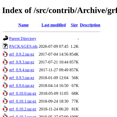
Index of /src/contrib/Archive/gr
Name
Last modified
Size
Description
Parent Directory
-
PACKAGES.rds
2026-07-09 07:45
1.2K
grf_0.9.2.tar.gz
2017-07-04 14:56
854K
grf_0.9.3.tar.gz
2017-07-21 10:44
857K
grf_0.9.4.tar.gz
2017-11-27 09:49
857K
grf_0.9.5.tar.gz
2018-01-09 12:04
56K
grf_0.9.6.tar.gz
2018-04-14 16:50
67K
grf_0.10.0.tar.gz
2018-05-09 11:05
68K
grf_0.10.1.tar.gz
2018-09-24 18:30
77K
grf_0.10.2.tar.gz
2018-11-24 06:20
81K
grf_0.10.3.tar.gz
2019-05-27 07:00
100K