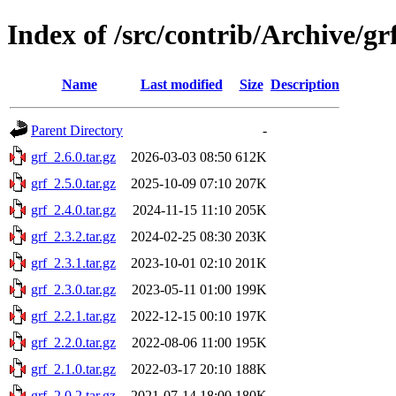
Index of /src/contrib/Archive/gr
Name
Last modified
Size
Description
Parent Directory
-
grf_2.6.0.tar.gz
2026-03-03 08:50
612K
grf_2.5.0.tar.gz
2025-10-09 07:10
207K
grf_2.4.0.tar.gz
2024-11-15 11:10
205K
grf_2.3.2.tar.gz
2024-02-25 08:30
203K
grf_2.3.1.tar.gz
2023-10-01 02:10
201K
grf_2.3.0.tar.gz
2023-05-11 01:00
199K
grf_2.2.1.tar.gz
2022-12-15 00:10
197K
grf_2.2.0.tar.gz
2022-08-06 11:00
195K
grf_2.1.0.tar.gz
2022-03-17 20:10
188K
grf_2.0.2.tar.gz
2021-07-14 18:00
180K