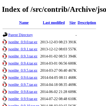
Index of /src/contrib/Archive/jso
Name
Last modified
Size
Description
Parent Directory
-
jsonlite_0.9.0.tar.gz
2013-12-03 08:23
391K
jsonlite_0.9.1.tar.gz
2013-12-12 08:03
557K
jsonlite_0.9.3.tar.gz
2014-01-02 08:51
394K
jsonlite_0.9.4.tar.gz
2014-03-01 06:56
600K
jsonlite_0.9.5.tar.gz
2014-03-27 06:40
467K
jsonlite_0.9.6.tar.gz
2014-04-05 08:11
468K
jsonlite_0.9.7.tar.gz
2014-04-18 08:35
469K
jsonlite_0.9.8.tar.gz
2014-06-02 21:28
609K
jsonlite_0.9.9.tar.gz
2014-07-22 08:48
610K
jsonlite_0.9.10.tar.gz
2014-08-03 02:15
562K