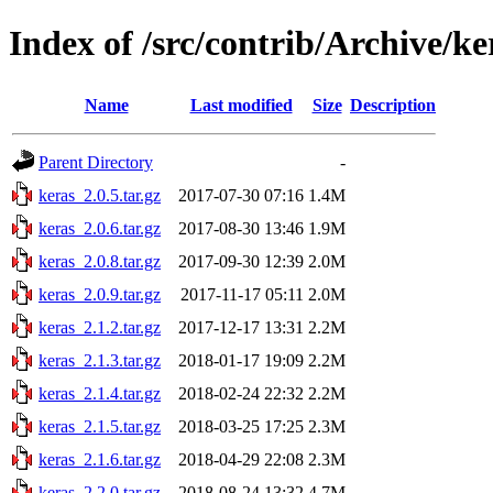
Index of /src/contrib/Archive/ke
Name
Last modified
Size
Description
Parent Directory
-
keras_2.0.5.tar.gz
2017-07-30 07:16
1.4M
keras_2.0.6.tar.gz
2017-08-30 13:46
1.9M
keras_2.0.8.tar.gz
2017-09-30 12:39
2.0M
keras_2.0.9.tar.gz
2017-11-17 05:11
2.0M
keras_2.1.2.tar.gz
2017-12-17 13:31
2.2M
keras_2.1.3.tar.gz
2018-01-17 19:09
2.2M
keras_2.1.4.tar.gz
2018-02-24 22:32
2.2M
keras_2.1.5.tar.gz
2018-03-25 17:25
2.3M
keras_2.1.6.tar.gz
2018-04-29 22:08
2.3M
keras_2.2.0.tar.gz
2018-08-24 13:32
4.7M