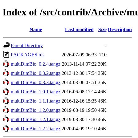
Index of /src/contrib/Archive/
Name
Last modified
Size
Description
Parent Directory
-
PACKAGES.rds
2026-07-09 06:33
710
multiDimBio_0.2.4.tar.gz
2013-11-14 07:22
30K
multiDimBio_0.3.2.tar.gz
2013-12-30 17:54
35K
multiDimBio_0.3.3.tar.gz
2014-03-06 07:51
35K
multiDimBio_1.0.1.tar.gz
2016-06-08 17:14
46K
multiDimBio_1.1.1.tar.gz
2016-12-16 15:35
46K
multiDimBio_1.2.0.tar.gz
2019-08-19 19:50
46K
multiDimBio_1.2.1.tar.gz
2019-08-30 17:30
46K
multiDimBio_1.2.2.tar.gz
2020-04-09 19:10
46K