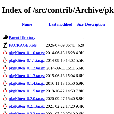
Index of /src/contrib/Archive/p
Name
Last modified
Size
Description
Parent Directory
-
PACKAGES.rds
2026-07-09 06:41
620
pkgKitten_0.1.0.tar.gz
2014-06-13 16:28
4.9K
pkgKitten_0.1.1.tar.gz
2014-09-10 14:02
5.5K
pkgKitten_0.1.2.tar.gz
2014-09-11 15:11
5.6K
pkgKitten_0.1.3.tar.gz
2015-06-13 15:04
6.6K
pkgKitten_0.1.4.tar.gz
2016-11-13 16:50
6.9K
pkgKitten_0.1.5.tar.gz
2019-10-22 14:50
7.8K
pkgKitten_0.2.0.tar.gz
2020-09-27 15:40
8.8K
pkgKitten_0.2.1.tar.gz
2021-02-22 17:20
9.4K
pkgKitten_0.2.2.tar.gz
2021-07-20 07:10
9.6K