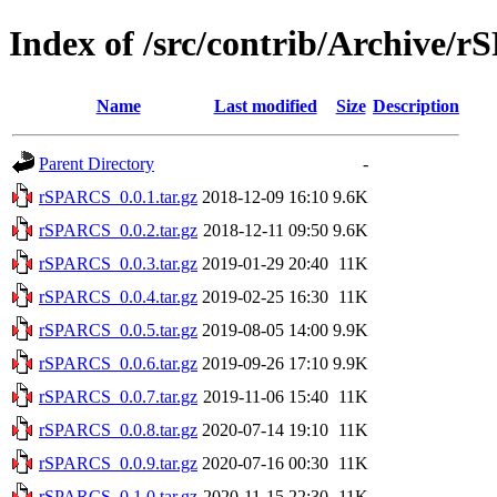
Index of /src/contrib/Archive/
Name
Last modified
Size
Description
Parent Directory
-
rSPARCS_0.0.1.tar.gz
2018-12-09 16:10
9.6K
rSPARCS_0.0.2.tar.gz
2018-12-11 09:50
9.6K
rSPARCS_0.0.3.tar.gz
2019-01-29 20:40
11K
rSPARCS_0.0.4.tar.gz
2019-02-25 16:30
11K
rSPARCS_0.0.5.tar.gz
2019-08-05 14:00
9.9K
rSPARCS_0.0.6.tar.gz
2019-09-26 17:10
9.9K
rSPARCS_0.0.7.tar.gz
2019-11-06 15:40
11K
rSPARCS_0.0.8.tar.gz
2020-07-14 19:10
11K
rSPARCS_0.0.9.tar.gz
2020-07-16 00:30
11K
rSPARCS_0.1.0.tar.gz
2020-11-15 22:30
11K