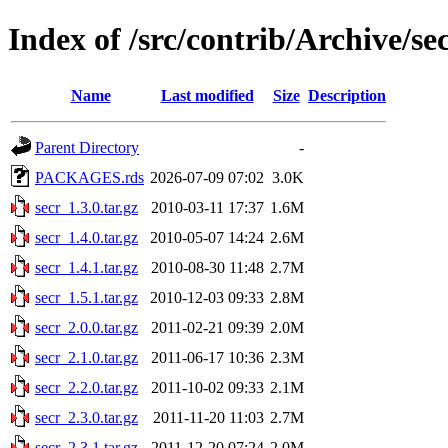
Index of /src/contrib/Archive/se
Name
Last modified
Size
Description
Parent Directory
-
PACKAGES.rds
2026-07-09 07:02
3.0K
secr_1.3.0.tar.gz
2010-03-11 17:37
1.6M
secr_1.4.0.tar.gz
2010-05-07 14:24
2.6M
secr_1.4.1.tar.gz
2010-08-30 11:48
2.7M
secr_1.5.1.tar.gz
2010-12-03 09:33
2.8M
secr_2.0.0.tar.gz
2011-02-21 09:39
2.0M
secr_2.1.0.tar.gz
2011-06-17 10:36
2.3M
secr_2.2.0.tar.gz
2011-10-02 09:33
2.1M
secr_2.3.0.tar.gz
2011-11-20 11:03
2.7M
secr_2.3.1.tar.gz
2011-12-20 07:24
2.0M