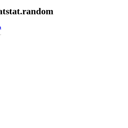
patstat.random
n