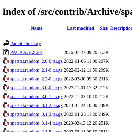
Index of /src/contrib/Archive/s
Name
Last modified
Size
Descriptio
Parent Directory
-
PACKAGES.rds
2026-07-27 09:20
1.3K
spatstat.random_2.0-0.tar.gz
2022-01-06 11:00
207K
spatstat.random_2.1-0.tar.gz
2022-02-12 11:50
209K
spatstat.random_2.2-0.tar.gz
2022-03-30 09:30
211K
spatstat.random_3.0-0.tar.gz
2022-11-01 17:32
212K
spatstat.random_3.0-1.tar.gz
2022-11-03 10:10
212K
spatstat.random_3.1-2.tar.gz
2023-01-24 10:00
249K
spatstat.random_3.1-3.tar.gz
2023-01-25 11:20
249K
spatstat.random_3.1-4.tar.gz
2023-03-13 13:20
251K
spatstat.random_3.1-5.tar.gz
2023-05-11 09:50
251K