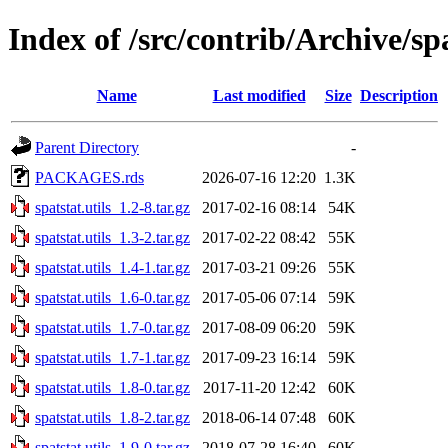
Index of /src/contrib/Archive/spa
Name
Last modified
Size
Description
Parent Directory
-
PACKAGES.rds
2026-07-16 12:20
1.3K
spatstat.utils_1.2-8.tar.gz
2017-02-16 08:14
54K
spatstat.utils_1.3-2.tar.gz
2017-02-22 08:42
55K
spatstat.utils_1.4-1.tar.gz
2017-03-21 09:26
55K
spatstat.utils_1.6-0.tar.gz
2017-05-06 07:14
59K
spatstat.utils_1.7-0.tar.gz
2017-08-09 06:20
59K
spatstat.utils_1.7-1.tar.gz
2017-09-23 16:14
59K
spatstat.utils_1.8-0.tar.gz
2017-11-20 12:42
60K
spatstat.utils_1.8-2.tar.gz
2018-06-14 07:48
60K
spatstat.utils_1.9-0.tar.gz
2018-07-28 16:40
60K