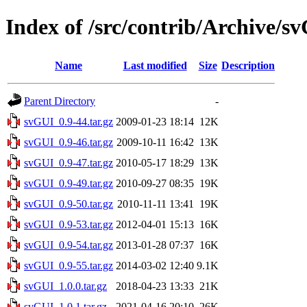
Index of /src/contrib/Archive/s
Name
Last modified
Size
Description
Parent Directory
-
svGUI_0.9-44.tar.gz
2009-01-23 18:14
12K
svGUI_0.9-46.tar.gz
2009-10-11 16:42
13K
svGUI_0.9-47.tar.gz
2010-05-17 18:29
13K
svGUI_0.9-49.tar.gz
2010-09-27 08:35
19K
svGUI_0.9-50.tar.gz
2010-11-11 13:41
19K
svGUI_0.9-53.tar.gz
2012-04-01 15:13
16K
svGUI_0.9-54.tar.gz
2013-01-28 07:37
16K
svGUI_0.9-55.tar.gz
2014-03-02 12:40
9.1K
svGUI_1.0.0.tar.gz
2018-04-23 13:33
21K
svGUI_1.0.1.tar.gz
2021-04-16 20:10
26K