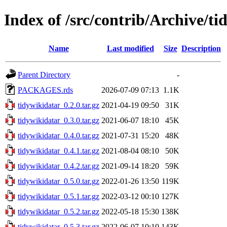
Index of /src/contrib/Archive/ti
Name
Last modified
Size
Description
Parent Directory
-
PACKAGES.rds
2026-07-09 07:13
1.1K
tidywikidatar_0.2.0.tar.gz
2021-04-19 09:50
31K
tidywikidatar_0.3.0.tar.gz
2021-06-07 18:10
45K
tidywikidatar_0.4.0.tar.gz
2021-07-31 15:20
48K
tidywikidatar_0.4.1.tar.gz
2021-08-04 08:10
50K
tidywikidatar_0.4.2.tar.gz
2021-09-14 18:20
59K
tidywikidatar_0.5.0.tar.gz
2022-01-26 13:50
119K
tidywikidatar_0.5.1.tar.gz
2022-03-12 00:10
127K
tidywikidatar_0.5.2.tar.gz
2022-05-18 15:30
138K
tidywikidatar_0.5.3.tar.gz
2022-06-07 10:10
143K