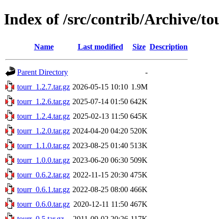
Index of /src/contrib/Archive/to
Name
Last modified
Size
Description
Parent Directory
-
tourr_1.2.7.tar.gz
2026-05-15 10:10
1.9M
tourr_1.2.6.tar.gz
2025-07-14 01:50
642K
tourr_1.2.4.tar.gz
2025-02-13 11:50
645K
tourr_1.2.0.tar.gz
2024-04-20 04:20
520K
tourr_1.1.0.tar.gz
2023-08-25 01:40
513K
tourr_1.0.0.tar.gz
2023-06-20 06:30
509K
tourr_0.6.2.tar.gz
2022-11-15 20:30
475K
tourr_0.6.1.tar.gz
2022-08-25 08:00
466K
tourr_0.6.0.tar.gz
2020-12-11 11:50
467K
tourr_0.5.tar.gz
2011-09-02 20:26
117K