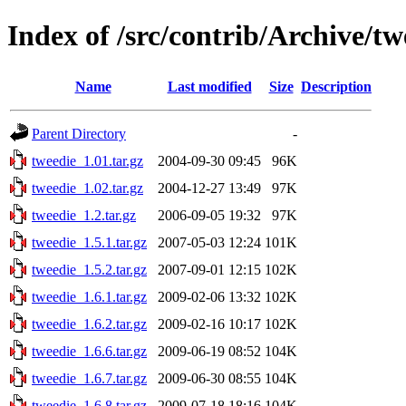
Index of /src/contrib/Archive/tw
Name
Last modified
Size
Description
Parent Directory
-
tweedie_1.01.tar.gz
2004-09-30 09:45
96K
tweedie_1.02.tar.gz
2004-12-27 13:49
97K
tweedie_1.2.tar.gz
2006-09-05 19:32
97K
tweedie_1.5.1.tar.gz
2007-05-03 12:24
101K
tweedie_1.5.2.tar.gz
2007-09-01 12:15
102K
tweedie_1.6.1.tar.gz
2009-02-06 13:32
102K
tweedie_1.6.2.tar.gz
2009-02-16 10:17
102K
tweedie_1.6.6.tar.gz
2009-06-19 08:52
104K
tweedie_1.6.7.tar.gz
2009-06-30 08:55
104K
tweedie_1.6.8.tar.gz
2009-07-18 18:16
104K