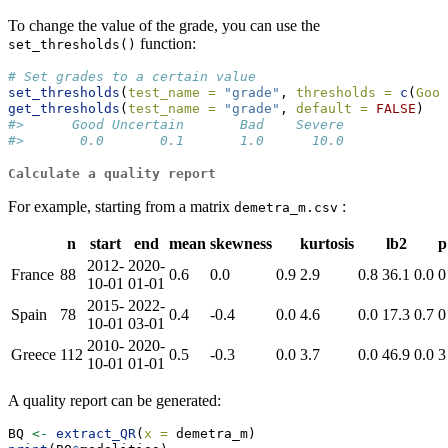
To change the value of the grade, you can use the
function:
set_thresholds()
# Set grades to a certain value
set_thresholds
(
test_name =
"grade"
, 
thresholds =
c
(
Good
get_thresholds
(
test_name =
"grade"
, 
default =
FALSE
)
#>      Good Uncertain       Bad    Severe 
#>       0.0       0.1       1.0      10.0
Calculate a quality report
For example, starting from a matrix
:
demetra_m.csv
n
start
end
mean
skewness
kurtosis
lb2
p
2012-
2020-
France
88
0.6
0.0
0.9
2.9
0.8
36.1
0.0
0
10-01
01-01
2015-
2022-
Spain
78
0.4
-0.4
0.0
4.6
0.0
17.3
0.7
0
10-01
03-01
2010-
2020-
Greece
112
0.5
-0.3
0.0
3.7
0.0
46.9
0.0
3
10-01
01-01
A quality report can be generated:
BQ 
<-
extract_QR
(
x =
 demetra_m)