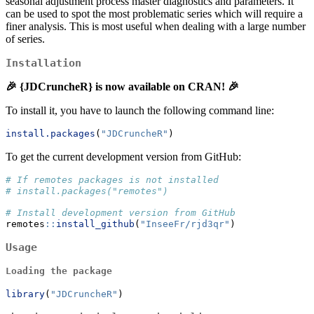
seasonal adjustment process master diagnostics and parameters. It
can be used to spot the most problematic series which will require a
finer analysis. This is most useful when dealing with a large number
of series.
Installation
🎉 {JDCruncheR} is now available on CRAN! 🎉
To install it, you have to launch the following command line:
install.packages
(
"JDCruncheR"
)
To get the current development version from GitHub:
# If remotes packages is not installed
# install.packages("remotes")
# Install development version from GitHub
remotes
::
install_github
(
"InseeFr/rjd3qr"
)
Usage
Loading the package
library
(
"JDCruncheR"
)