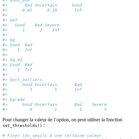
#> $oos_mse
#>       Bad Uncertain      Good 
#>      0.01      0.10       Inf 
#> 
#> $m7
#>   Good    Bad Severe 
#>      1      2    Inf 
#> 
#> $q
#> Good  Bad 
#>    1  Inf 
#> 
#> $q_m2
#> Good  Bad 
#>    1  Inf 
#> 
#> $pct_outliers
#>      Good Uncertain       Bad 
#>         3         5       Inf 
#> 
#> $grade
#>      Good Uncertain       Bad    Severe 
#>         0         1         3         5
Pour changer la valeur de l’option, on peut utiliser la fonction
:
set_thresholds()
# Fixer les seuils à une certaine valeur