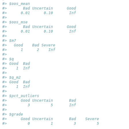
#> $oos_mean
#>       Bad Uncertain      Good 
#>      0.01      0.10       Inf 
#> 
#> $oos_mse
#>       Bad Uncertain      Good 
#>      0.01      0.10       Inf 
#> 
#> $m7
#>   Good    Bad Severe 
#>      1      2    Inf 
#> 
#> $q
#> Good  Bad 
#>    1  Inf 
#> 
#> $q_m2
#> Good  Bad 
#>    1  Inf 
#> 
#> $pct_outliers
#>      Good Uncertain       Bad 
#>         3         5       Inf 
#> 
#> $grade
#>      Good Uncertain       Bad    Severe 
#>         0         1         3         5