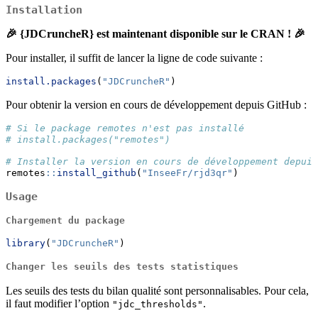
Installation
🎉 {JDCruncheR} est maintenant disponible sur le CRAN ! 🎉
Pour installer, il suffit de lancer la ligne de code suivante :
install.packages
(
"JDCruncheR"
)
Pour obtenir la version en cours de développement depuis GitHub :
# Si le package remotes n'est pas installé
# install.packages("remotes")
# Installer la version en cours de développement depuis
remotes
::
install_github
(
"InseeFr/rjd3qr"
)
Usage
Chargement du package
library
(
"JDCruncheR"
)
Changer les seuils des tests statistiques
Les seuils des tests du bilan qualité sont personnalisables. Pour cela,
il faut modifier l’option
.
"jdc_thresholds"