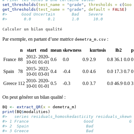
set_thresholds
(
test_name =
"grade"
, 
thresholds =
c
(
Good
get_thresholds
(
test_name =
"grade"
, 
default =
FALSE
)
#>      Good Uncertain       Bad    Severe 
#>       0.0       0.1       1.0      10.0
Calculer un bilan qualité
Par exemple, en partant d’une matrice
:
demetra_m.csv
n
start
end
mean
skewness
kurtosis
lb2
p
2012-
2020-
France
88
0.6
0.0
0.9
2.9
0.8
36.1
0.0
0
10-01
01-01
2015-
2022-
Spain
78
0.4
-0.4
0.0
4.6
0.0
17.3
0.7
0
10-01
03-01
2010-
2020-
Greece
112
0.5
-0.3
0.0
3.7
0.0
46.9
0.0
3
10-01
01-01
On peut générer un bilan qualité :
BQ 
<-
extract_QR
(
x =
 demetra_m)
print
(BQ
$
modalities)
#>   series residuals_homoskedasticity residuals_skewne
#> 1 France                       Good               Go
#> 2  Spain                        Bad                B
#> 3 Greece                        Bad                B