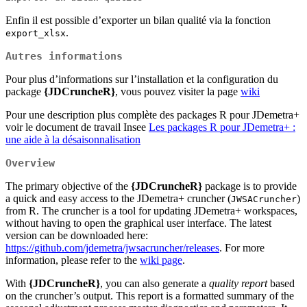
Enfin il est possible d’exporter un bilan qualité via la fonction
.
export_xlsx
Autres informations
Pour plus d’informations sur l’installation et la configuration du
package
{JDCruncheR}
, vous pouvez visiter la page
wiki
Pour une description plus complète des packages R pour JDemetra+
voir le document de travail Insee
Les packages R pour JDemetra+ :
une aide à la désaisonnalisation
Overview
The primary objective of the
{JDCruncheR}
package is to provide
a quick and easy access to the JDemetra+ cruncher (
)
JWSACruncher
from R. The cruncher is a tool for updating JDemetra+ workspaces,
without having to open the graphical user interface. The latest
version can be downloaded here:
https://github.com/jdemetra/jwsacruncher/releases
. For more
information, please refer to the
wiki page
.
With
{JDCruncheR}
, you can also generate a
quality report
based
on the cruncher’s output. This report is a formatted summary of the