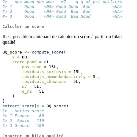
#>   oos_mean oos_mse   m7    q q_m2 pct_outliers
#> 1     Good    <NA> Good Good  Bad         <NA>
#> 2     Good    <NA> Good  Bad  Bad         <NA>
#> 3     Good    <NA> Good  Bad Good         <NA>
Calculer un score
Il est possible maintenant de calculer un score à partir du bilan
qualité
BQ_score 
<-
compute_score
(
x =
 BQ,
score_pond =
c
(
oos_mean =
 15L, 
residuals_kurtosis =
 15L, 
residuals_homoskedasticity =
 5L, 
residuals_skewness =
 5L, 
m7 =
 5L, 
q_m2 =
 5L
    )
)
extract_score
(
x =
 BQ_score)
#>   series score
#> 1 France    60
#> 2  Spain   110
#> 3 Greece   100
Exporter un bilan qualité