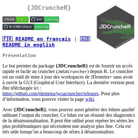
{JDCruncheR}
🇫🇷 README en français
|
🇬🇧
README in english
Présentation
Le but premier du package
{JDCruncheR}
est de fournir un accès
rapide et facile au cruncher (
) depuis R. Le cruncher
JWSACruncher
est un outil de mise à jour des workspaces de JDemetra+ sans avoir
à ouvrir la GUI (Graphical User Interface). La dernière version peut
être téléchargée ici :
https://github.com/jdemetra/jwsacruncher/releases
. Pour plus
d’information, vous pouvez visiter la page
wiki
.
Avec
{JDCruncheR}
, vous pouvez aussi générer des
bilans qualité
utilisant l’output du cruncher. Ce bilan est un résumé des diagnostics
de la désaisonnalisation. Il peut être utilisé pour repérer les séries les
plus problématiques qui nécessitent une analyse plus fine. Cela est
très utile lorsqu’on a beaucoup de séries à désaisonnaliser.