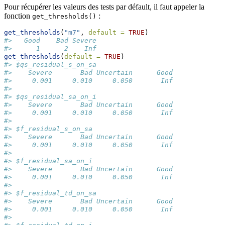
Pour récupérer les valeurs des tests par défault, il faut appeler la
fonction
:
get_thresholds()
get_thresholds
(
"m7"
, 
default =
TRUE
)
#>   Good    Bad Severe 
#>      1      2    Inf
get_thresholds
(
default =
TRUE
)
#> $qs_residual_s_on_sa
#>    Severe       Bad Uncertain      Good 
#>     0.001     0.010     0.050       Inf 
#> 
#> $qs_residual_sa_on_i
#>    Severe       Bad Uncertain      Good 
#>     0.001     0.010     0.050       Inf 
#> 
#> $f_residual_s_on_sa
#>    Severe       Bad Uncertain      Good 
#>     0.001     0.010     0.050       Inf 
#> 
#> $f_residual_sa_on_i
#>    Severe       Bad Uncertain      Good 
#>     0.001     0.010     0.050       Inf 
#> 
#> $f_residual_td_on_sa
#>    Severe       Bad Uncertain      Good 
#>     0.001     0.010     0.050       Inf 
#> 