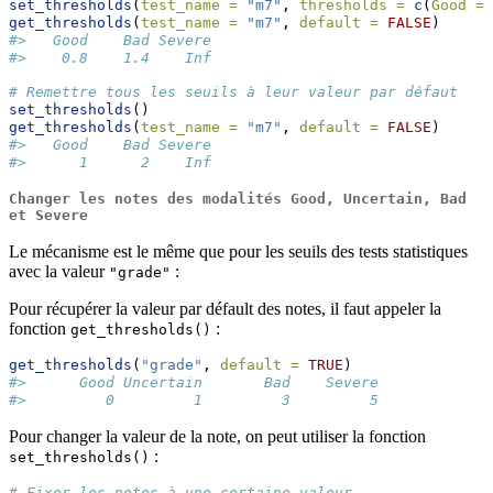
set_thresholds
(
test_name =
"m7"
, 
thresholds =
c
(
Good =
get_thresholds
(
test_name =
"m7"
, 
default =
FALSE
)
#>   Good    Bad Severe 
#>    0.8    1.4    Inf
# Remettre tous les seuils à leur valeur par défaut
set_thresholds
()
get_thresholds
(
test_name =
"m7"
, 
default =
FALSE
)
#>   Good    Bad Severe 
#>      1      2    Inf
Changer les notes des modalités
Good
,
Uncertain
,
Bad
et
Severe
Le mécanisme est le même que pour les seuils des tests statistiques
avec la valeur
:
"grade"
Pour récupérer la valeur par défault des notes, il faut appeler la
fonction
:
get_thresholds()
get_thresholds
(
"grade"
, 
default =
TRUE
)
#>      Good Uncertain       Bad    Severe 
#>         0         1         3         5
Pour changer la valeur de la note, on peut utiliser la fonction
:
set_thresholds()
# Fixer les notes à une certaine valeur