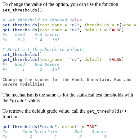
To change the value of the option, you can use the fonction
:
set_thresholds()
# Set threshold to imposed value
set_thresholds
(
test_name =
"m7"
, 
thresholds =
c
(
Good =
get_thresholds
(
test_name =
"m7"
, 
default =
FALSE
)
#>   Good    Bad Severe 
#>    0.8    1.4    Inf
# Reset all thresholds to default
set_thresholds
()
get_thresholds
(
test_name =
"m7"
, 
default =
FALSE
)
#>   Good    Bad Severe 
#>      1      2    Inf
Changing the scores for the
Good
,
Uncertain
,
Bad
and
Severe
modalities
The mechanism is the same as for the statistical test thresholds with
the
value:
"grade"
To retrieve the default grade value, call the
get_thresholds()
function:
get_thresholds
(
"grade"
, 
default =
TRUE
)
#>      Good Uncertain       Bad    Severe 
#>         0         1         3         5