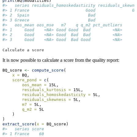
print
(BQ
$
modalities)
#>   series residuals_homoskedasticity residuals_skewne
#> 1 France                       Good               Go
#> 2  Spain                        Bad                B
#> 3 Greece                        Bad                B
#>   oos_mean oos_mse   m7    q q_m2 pct_outliers
#> 1     Good    <NA> Good Good  Bad         <NA>
#> 2     Good    <NA> Good  Bad  Bad         <NA>
#> 3     Good    <NA> Good  Bad Good         <NA>
Calculate a score
It is now possible to calculate a score from the quality report:
BQ_score 
<-
compute_score
(
x =
 BQ,
score_pond =
c
(
oos_mean =
 15L, 
residuals_kurtosis =
 15L, 
residuals_homoskedasticity =
 5L, 
residuals_skewness =
 5L, 
m7 =
 5L, 
q_m2 =
 5L
    )
)
extract_score
(
x =
 BQ_score)
#>   series score
#> 1 France    60