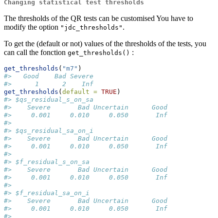
Changing statistical test thresholds
The thresholds of the QR tests can be customised You have to
modify the option
.
"jdc_thresholds"
To get the (default or not) values of the thresholds of the tests, you
can call the fonction
:
get_thresholds()
get_thresholds
(
"m7"
)
#>   Good    Bad Severe 
#>      1      2    Inf
get_thresholds
(
default =
TRUE
)
#> $qs_residual_s_on_sa
#>    Severe       Bad Uncertain      Good 
#>     0.001     0.010     0.050       Inf 
#> 
#> $qs_residual_sa_on_i
#>    Severe       Bad Uncertain      Good 
#>     0.001     0.010     0.050       Inf 
#> 
#> $f_residual_s_on_sa
#>    Severe       Bad Uncertain      Good 
#>     0.001     0.010     0.050       Inf 
#> 
#> $f_residual_sa_on_i
#>    Severe       Bad Uncertain      Good 
#>     0.001     0.010     0.050       Inf 
#> 