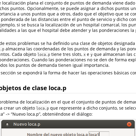
 localización plana el conjunto de puntos de demanda viene dado 
chos puntos. Opcionalmente, se puede asignar a dichos puntos un
tancia a unos puntos que a otros, dado que el objetivo que se co
ponderada de las distancias entre el punto de servicio y dicho co
emplo, si se busca la localización de un hospital comarcal, los 
alidades a las que el hospital debe atender y las ponderaciones la
 de estos problemas se ha definido una clase de objetos designad
almacena las coordenadas de los puntos de demanda y las pon
.p
untos. Cada objeto
tiene tres slots,
e
que almacenan las 
loca.p
x
y
ponderaciones. Cuando las ponderaciones no se den de forma explí
odos los puntos de demanda tienen igual importancia.
a sección se expondrá la forma de hacer las operaciones básicas c
objetos de clase loca.p
roblema de localización en el que el conjunto de puntos de dem
ra crear un objeto
que represente a dicho conjunto, se sele
loca.p
a” -> “Nuevo loca.p”, obteniéndose el diálogo: