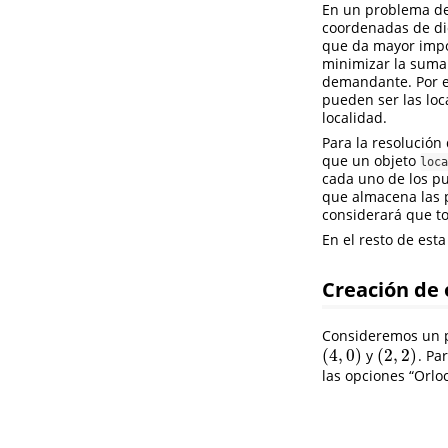
En un problema de
coordenadas de di
que da mayor impor
minimizar la suma 
demandante. Por ej
pueden ser las loc
localidad.
Para la resolución
que un objeto
loca
cada uno de los p
que almacena las 
considerará que t
En el resto de est
Creación de 
Consideremos un p
(
4
,
0
)
(
2
,
2
)
y
. Pa
(
4
,
0
)
(
2
,
2
)
las opciones “Orloc