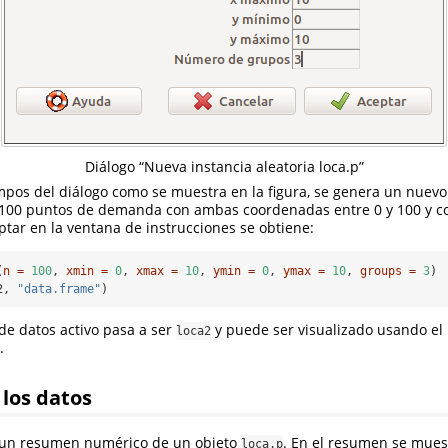
Diálogo “Nueva instancia aleatoria loca.p”
pos del diálogo como se muestra en la figura, se genera un nuevo
100 puntos de demanda con ambas coordenadas entre 0 y 100 y co
ptar en la ventana de instrucciones se obtiene:
(
n =
100
, 
xmin =
0
, 
xmax =
10
, 
ymin =
0
, 
ymax =
10
, 
groups =
3
)
2, 
"data.frame"
)
de datos activo pasa a ser
y puede ser visualizado usando el 
loca2
.
los datos
 un resumen numérico de un objeto
. En el resumen se muest
loca.p