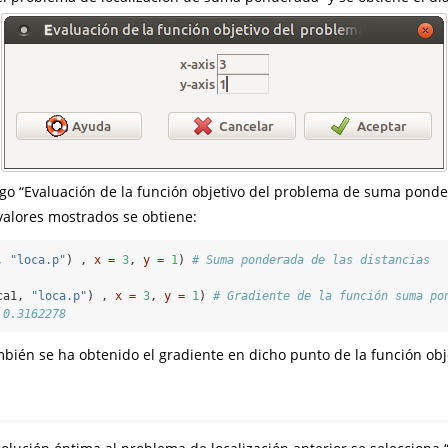
go “Evaluación de la función objetivo del problema de suma pond
valores mostrados se obtiene:
, 
"loca.p"
) , 
x =
3
, 
y =
1
) 
# Suma ponderada de las distancias
ca1, 
"loca.p"
) , 
x =
3
, 
y =
1
) 
# Gradiente de la función suma po
 0.3162278
ién se ha obtenido el gradiente en dicho punto de la función obj