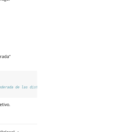
erada”
nderada de las distancias
etivo.