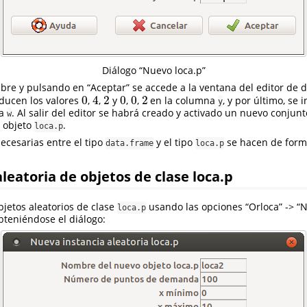
Diálogo “Nuevo loca.p”
e y pulsando en “Aceptar” se accede a la ventana del editor de da
0
4
2
0
0
2
ducen los valores
,
,
y
,
,
en la columna
, y por último, se 
0
4
2
0
0
2
y
na
. Al salir del editor se habrá creado y activado un nuevo conjun
w
 objeto
.
loca.p
ecesarias entre el tipo
y el tipo
se hacen de form
data.frame
loca.p
leatoria de objetos de clase loca.p
jetos aleatorios de clase
usando las opciones “Orloca” -> “
loca.p
obteniéndose el diálogo: