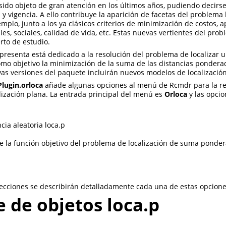
 sido objeto de gran atención en los últimos años, pudiendo decir
 y vigencia. A ello contribuye la aparición de facetas del problema
emplo, junto a los ya clásicos criterios de minimización de costos,
ales, sociales, calidad de vida, etc. Estas nuevas vertientes del pr
rto de estudio.
presenta está dedicado a la resolución del problema de localizar 
mo objetivo la minimización de la suma de las distancias pondera
s versiones del paquete incluirán nuevos modelos de localización
lugin.orloca
añade algunas opciones al menú de Rcmdr para la re
ización plana. La entrada principal del menú es
Orloca
y las opci
p
cia aleatoria loca.p
e la función objetivo del problema de localización de suma ponde
secciones se describirán detalladamente cada una de estas opcione
e de objetos loca.p