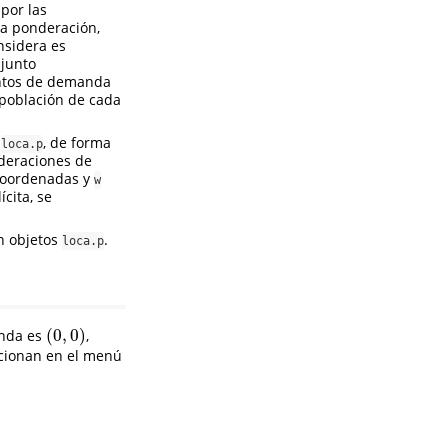
por las
a ponderación,
nsidera es
njunto
puntos de demanda
 población de cada
a
, de forma
loca.p
deraciones de
coordenadas y
w
cita, se
on objetos
.
loca.p
(
0
,
0
)
anda es
,
(
0
,
0
)
ccionan en el menú