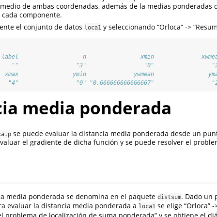
 medio de ambas coordenadas, además de la medias ponderadas d
a cada componente.
ente el conjunto de datos
y seleccionando “Orloca” -> “Resum
loca1
 label                   n                xmin              xwme
    ""                 "3"                 "0"                 "
  xmax                ymin              ywmean                ym
   "4"                 "0" "0.666666666666667"                 "
cia media ponderada
se puede evaluar la distancia media ponderada desde un punt
ca.p
aluar el gradiente de dicha función y se puede resolver el probl
cia media ponderada se denomina en el paquete
. Dado un 
distsum
a evaluar la distancia media ponderada a
se elige “Orloca” -
loca1
el problema de localización de suma ponderada” y se obtiene el diá