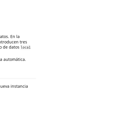
tos. En la
introducen tres
to de datos
loca1
a automática.
Nueva instancia