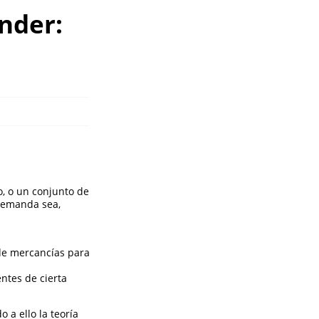
nder:
o, o un conjunto de
 demanda sea,
 de mercancías para
ntes de cierta
 a ello la teoría