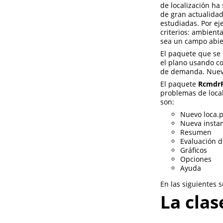
de localización ha
de gran actualidad
estudiadas. Por ej
criterios: ambient
sea un campo abie
El paquete que se 
el plano usando co
de demanda. Nueva
El paquete
RcmdrP
problemas de local
son:
Nuevo loca.
Nueva instan
Resumen
Evaluación d
Gráficos
Opciones
Ayuda
En las siguientes 
La clas