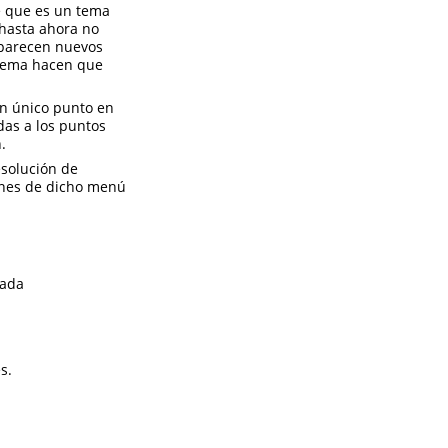
se que es un tema
 hasta ahora no
 aparecen nuevos
oblema hacen que
un único punto en
das a los puntos
.
solución de
ones de dicho menú
rada
s.