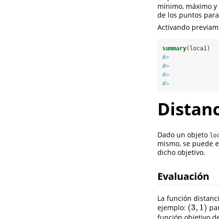
mínimo, máximo y
de los puntos par
Activando previam
summary
(loca1)
#>              
#>              
#>              
#>              
Distan
Dado un objeto
lo
mismo, se puede ev
dicho objetivo.
Evaluación
La función distan
(
3
,
1
)
ejemplo:
par
(
3
,
1
)
función objetivo d