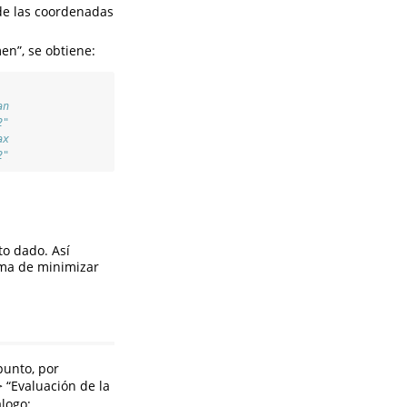
e las coordenadas
en”, se obtiene:
an 
2" 
ax 
2"
o dado. Así
ema de minimizar
punto, por
> “Evaluación de la
logo: