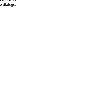
“Orloca” ->
e diálogo:
”