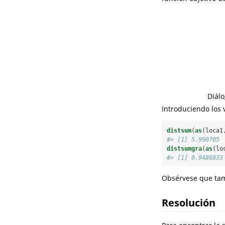
Diálo
Introduciendo los 
distsum
(
as
(loca1
#> [1] 5.990705
distsumgra
(
as
(lo
#> [1] 0.9486833
Obsérvese que tamb
Resolución