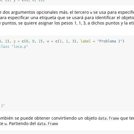
4
, 
2
), 
y =
c
(
0
, 
0
, 
2
))
ne dos argumentos opcionales más, el tercero
se usa para especifi
w
ara especificar una etiqueta que se usará para identificar el objeto
puntos, se quiere asignar los pesos 1, 1, 3, a dichos puntos y la e
4
, 
2
), 
y =
c
(
0
, 
0
, 
2
), 
w =
c
(
1
, 
1
, 
3
), 
label =
"Problema 1"
)
class "loca.p"
 1"
mbién se puede obtener convirtiendo un objeto
que te
data.frame
nte
. Partiendo del
w
data.frame