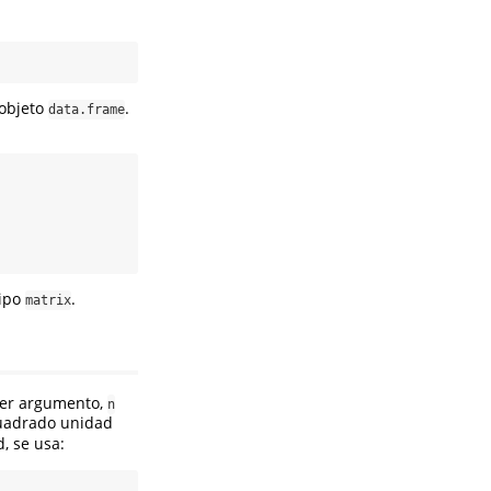
 objeto
.
data.frame
tipo
.
matrix
mer argumento,
n
cuadrado unidad
, se usa: