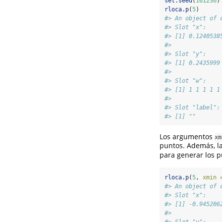
set.seed
(
161236
)
rloca.p
(
5
)
#> An object of 
#> Slot "x":
#> [1] 0.1240538
#> 
#> Slot "y":
#> [1] 0.2435999
#> 
#> Slot "w":
#> [1] 1 1 1 1 1
#> 
#> Slot "label":
#> [1] ""
Los argumentos
xm
puntos. Además, l
para generar los p
rloca.p
(
5
, 
xmin 
#> An object of 
#> Slot "x":
#> [1] -0.945206
#> 
#> Slot "y":