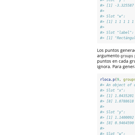
#> [1] -3.325587
#> 
#> Slot "w":
#> [1] 1 1 1 1 1
#> 
#> Slot "label":
#> [1] "Rectángu
Los puntos genera
argumento
groups
puntos en cada gru
ignora. Para gene
rloca.p
(
9
, 
group
#> An object of 
#> Slot "x":
#> [1] 1.0435201
#> [8] 1.0788618
#> 
#> Slot "y":
#> [1] 1.1400092
#> [8] 0.9464590
#> 
#> Slot "w":