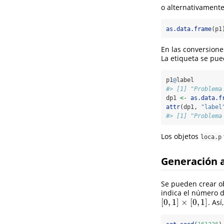
o alternativament
as.data.frame
(p1
En las conversiones
La etiqueta se pue
p1
@
label
#> [1] "Problema
dp1 
<-
as.data.f
attr
(dp1, 
"label
#> [1] "Problema
Los objetos
loca.p
Generación a
Se pueden crear ob
indica el número d
[
0
,
1
]
×
[
0
,
1
]
. As
[
0
,
1
]
×
[
0
,
1
]