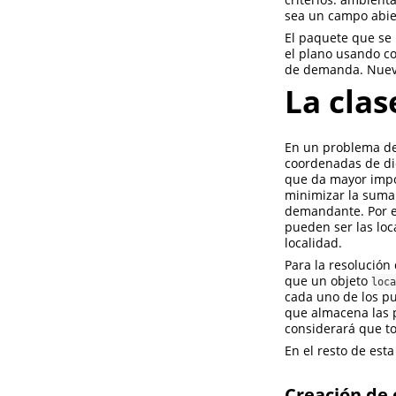
sea un campo abie
El paquete que se 
el plano usando co
de demanda. Nueva
La clas
En un problema de
coordenadas de di
que da mayor impor
minimizar la suma 
demandante. Por ej
pueden ser las loc
localidad.
Para la resolución
que un objeto
loca
cada uno de los p
que almacena las 
considerará que t
En el resto de est
Creación de 