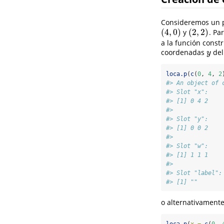
Consideremos un p
(
4
,
0
)
(
2
,
2
)
y
. Pa
(
4
,
0
)
(
2
,
2
)
a la función cons
coordenadas
del
y
y
loca.p
(
c
(
0
, 
4
, 
2
#> An object of 
#> Slot "x":
#> [1] 0 4 2
#> 
#> Slot "y":
#> [1] 0 0 2
#> 
#> Slot "w":
#> [1] 1 1 1
#> 
#> Slot "label":
#> [1] ""
o alternativamente