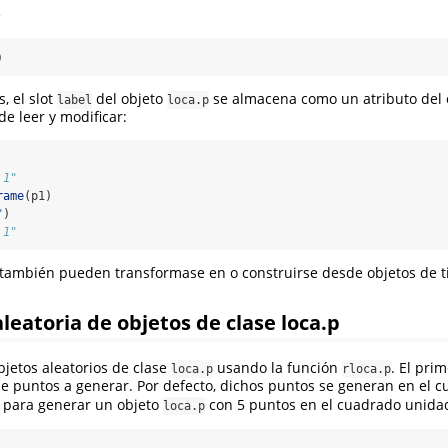
e
)
, el slot
del objeto
se almacena como un atributo del
label
loca.p
de leer y modificar:
 1"
rame
(p1)
"
)
 1"
también pueden transformase en o construirse desde objetos de 
leatoria de objetos de clase loca.p
jetos aleatorios de clase
usando la función
. El pri
loca.p
rloca.p
e puntos a generar. Por defecto, dichos puntos se generan en el 
í, para generar un objeto
con 5 puntos en el cuadrado unidad
loca.p