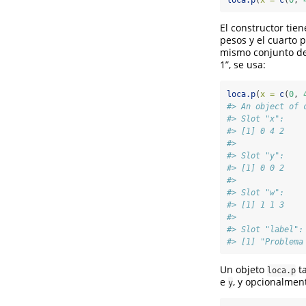
loca.p
(
x =
c
(
0
, 
El constructor tie
pesos y el cuarto p
mismo conjunto de 
1”, se usa:
loca.p
(
x =
c
(
0
, 
#> An object of 
#> Slot "x":
#> [1] 0 4 2
#> 
#> Slot "y":
#> [1] 0 0 2
#> 
#> Slot "w":
#> [1] 1 1 3
#> 
#> Slot "label":
#> [1] "Problema
Un objeto
ta
loca.p
e
, y opcionalme
y