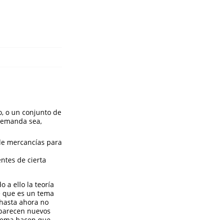
o, o un conjunto de
 demanda sea,
 de mercancías para
ntes de cierta
 a ello la teoría
se que es un tema
 hasta ahora no
 aparecen nuevos
oblema hacen que