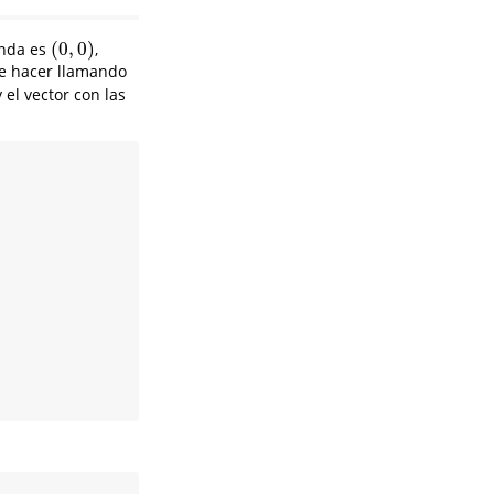
(
0
,
0
)
anda es
,
(
0
,
0
)
e hacer llamando
 el vector con las