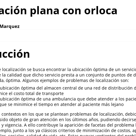
ación plana con orloca
-Marquez
ucción
localización se busca encontrar la ubicación óptima de un servici
e la calidad que dicho servicio presta a un conjunto de puntos de
a, óptima. Algunos ejemplos de problemas de localización son:
 ubicación óptima del almacen central de una red de distribución
ice el costo total de transporte
 ubicación óptima de una ambulancia que debe atender a los pacie
que se minimice el tiempo en atender al paciente más lejano
contextos en los que se plantean problemas de localización, debido
 sido objeto de gran atención en los últimos años, pudiendo decir
 y vigencia. A ello contribuye la aparición de facetas del problema
emplo, junto a los ya clásicos criterios de minimización de costos,
ales, sociales, calidad de vida, etc. Estas nuevas vertientes del pr