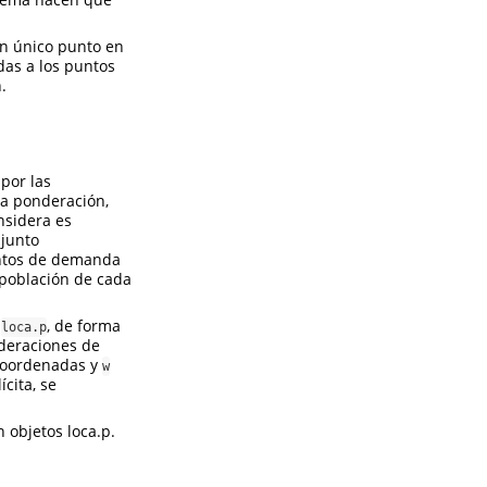
un único punto en
das a los puntos
.
por las
a ponderación,
nsidera es
njunto
puntos de demanda
 población de cada
a
, de forma
loca.p
deraciones de
coordenadas y
w
cita, se
 objetos loca.p.