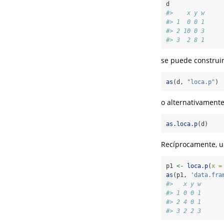
d
#>    x y w
#> 1  0 0 1
#> 2 10 0 3
#> 3  2 8 1
se puede construi
as
(d, 
"loca.p"
)
o alternativamente
as.loca.p
(d)
Recíprocamente, u
p1 
<-
loca.p
(
x =
as
(p1, 
'data.fra
#>   x y w
#> 1 0 0 1
#> 2 4 0 1
#> 3 2 2 3