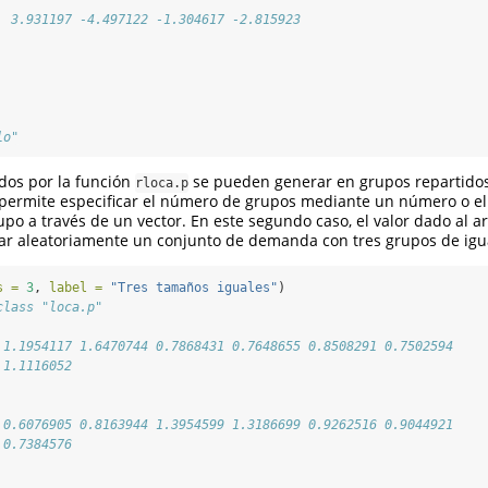
  3.931197 -4.497122 -1.304617 -2.815923
lo"
dos por la función
se pueden generar en grupos repartidos
rloca.p
permite especificar el número de grupos mediante un número o e
po a través de un vector. En este segundo caso, el valor dado al
rar aleatoriamente un conjunto de demanda con tres grupos de igu
s =
3
, 
label =
"Tres tamaños iguales"
)
class "loca.p"
 1.1954117 1.6470744 0.7868431 0.7648655 0.8508291 0.7502594
 1.1116052
 0.6076905 0.8163944 1.3954599 1.3186699 0.9262516 0.9044921
 0.7384576