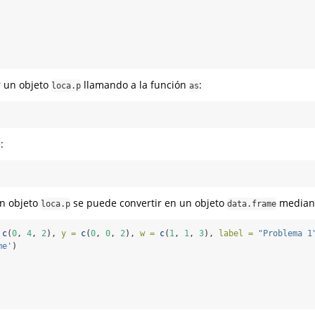
r un objeto
llamando a la función
:
loca.p
as
:
n objeto
se puede convertir en un objeto
median
loca.p
data.frame
c
(
0
, 
4
, 
2
), 
y =
c
(
0
, 
0
, 
2
), 
w =
c
(
1
, 
1
, 
3
), 
label =
"Problema 1
me'
)