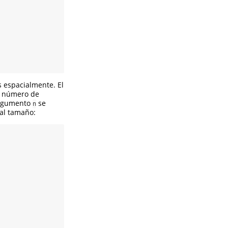
 espacialmente. El
l número de
 argumento
se
n
al tamaño: