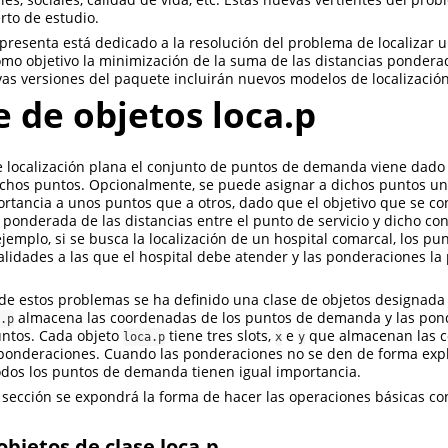
rto de estudio.
presenta está dedicado a la resolución del problema de localizar 
mo objetivo la minimización de la suma de las distancias pondera
s versiones del paquete incluirán nuevos modelos de localización
e de objetos loca.p
 localización plana el conjunto de puntos de demanda viene dado 
chos puntos. Opcionalmente, se puede asignar a dichos puntos un
tancia a unos puntos que a otros, dado que el objetivo que se co
ponderada de las distancias entre el punto de servicio y dicho co
emplo, si se busca la localización de un hospital comarcal, los 
alidades a las que el hospital debe atender y las ponderaciones la
 de estos problemas se ha definido una clase de objetos designad
almacena las coordenadas de los puntos de demanda y las pon
.p
untos. Cada objeto
tiene tres slots,
e
que almacenan las 
loca.p
x
y
ponderaciones. Cuando las ponderaciones no se den de forma explí
odos los puntos de demanda tienen igual importancia.
a sección se expondrá la forma de hacer las operaciones básicas con
objetos de clase loca.p