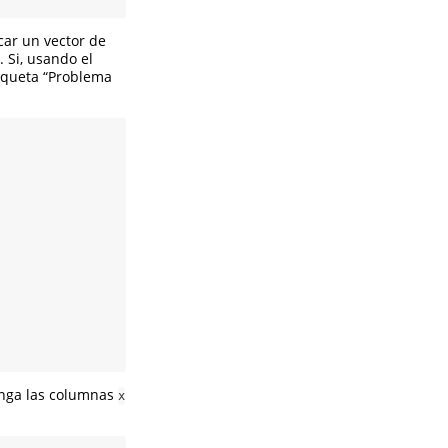
car un vector de
. Si, usando el
tiqueta “Problema
nga las columnas
x