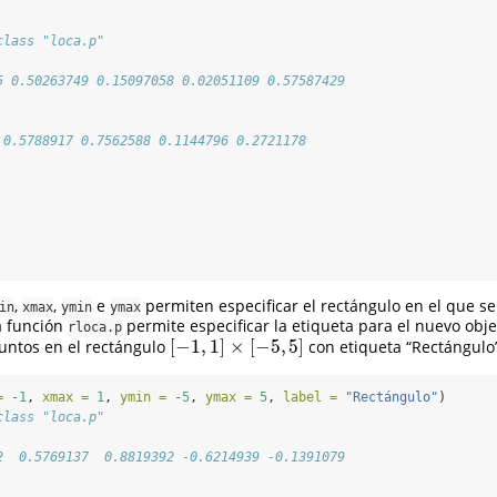
class "loca.p"
5 0.50263749 0.15097058 0.02051109 0.57587429
 0.5788917 0.7562588 0.1144796 0.2721178
,
,
e
permiten especificar el rectángulo en el que s
in
xmax
ymin
ymax
a función
permite especificar la etiqueta para el nuevo obje
rloca.p
[
−
1
,
1
]
×
[
−
5
,
5
]
untos en el rectángulo
con etiqueta “Rectángulo”
[
−
1
,
1
]
×
[
−
5
,
5
]
=
-
1
, 
xmax =
1
, 
ymin =
-
5
, 
ymax =
5
, 
label =
"Rectángulo"
)
class "loca.p"
2  0.5769137  0.8819392 -0.6214939 -0.1391079