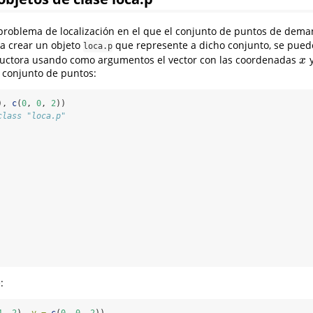
roblema de localización en el que el conjunto de puntos de dem
ra crear un objeto
que represente a dicho conjunto, se pued
loca.p
tructora usando como argumentos el vector con las coordenadas
y
x
x
 conjunto de puntos:
), 
c
(
0
, 
0
, 
2
))
class "loca.p"
: