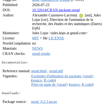
Published:
2026-07-23
DOI:
10.32614/CRAN.package.serad
Author:
Alexandre Cazenave-Lacroutz
[aut], Jules
Lejas [cre], Direction de l'animation de la
recherche, des études et des statistiques (Dares)
[cph]
Maintainer:
Jules Lejas <jules.lejas at gmail.com>
License:
MIT
+ file
LICENSE
NeedsCompilation:
no
Materials:
NEWS
CRAN checks:
serad results
Documentation:
Reference manual:
serad.html
,
serad.pdf
Vignettes:
Exemples d'utilisation du package {serad}
(
source
,
R code
)
Prise en main de {serad}
(
source
,
R code
)
Downloads:
Package source:
serad_0.2.3.tar.gz