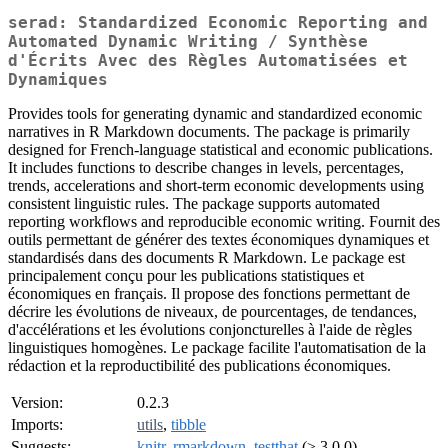
serad: Standardized Economic Reporting and
Automated Dynamic Writing / Synthèse
d'Écrits Avec des Règles Automatisées et
Dynamiques
Provides tools for generating dynamic and standardized economic
narratives in R Markdown documents. The package is primarily
designed for French-language statistical and economic publications.
It includes functions to describe changes in levels, percentages,
trends, accelerations and short-term economic developments using
consistent linguistic rules. The package supports automated
reporting workflows and reproducible economic writing. Fournit des
outils permettant de générer des textes économiques dynamiques et
standardisés dans des documents R Markdown. Le package est
principalement conçu pour les publications statistiques et
économiques en français. Il propose des fonctions permettant de
décrire les évolutions de niveaux, de pourcentages, de tendances,
d'accélérations et les évolutions conjoncturelles à l'aide de règles
linguistiques homogènes. Le package facilite l'automatisation de la
rédaction et la reproductibilité des publications économiques.
Version:
0.2.3
Imports:
utils
,
tibble
Suggests:
knitr
,
rmarkdown
,
testthat
(≥ 3.0.0)